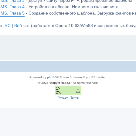
CMS. Глава 3
- Доступ к сайту через FTP, редактирование шаблона
CMS. Глава 4
- Устройство шаблона. Немного о включениях.
CMS. Глава 5
- Создание собственного шаблона. Загрузка файлов 
о IRC
|
Веб-чат
(работает в Opera 10.63/Win98 и современных брауз
Powered by
phpBB
® Forum Software © phpBB Limited
© 2026
Форум Народ
· All rights reserved
Privacy
|
Terms