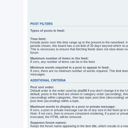
POST FILTERS
Types of posts in feed:
Time limit:
Include posts over this time range up to the present in the newsfeed. Ir
periods shown, this board has a set limit of 30 days beyond which no p
This is necessary to ensure that fetching feeds does not slow down ove
forum.
Maximum number of items in the feed:
If zero, any number of items can be in the feed.
Minimum words required in a post to appear in feed:
If zero, there are no minimum number of words required. This limit does
messages.
ADDITIONAL CRITERIA
Post sort order:
Default order is the order used by phpBB if you don’t change it in the 
default, posts in the feed are shown in category order (ascending), th
(ascending) within categories, then last topic post time (descending) w
post time (ascending) within a topic.
Maximum words to display in a post or private message:
If zero, a post or private message can be of any size in the feed up to th
Note
: if not zero, then to ensure consistent rendering, if a post or pr
truncated, the HTML will be removed.
Suppress forum names:
Keeps the forum name appearing in the item title, which results in a more