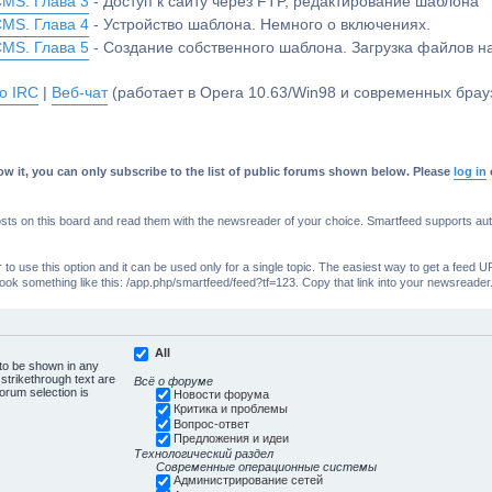
CMS. Глава 3
- Доступ к сайту через FTP, редактирование шаблона
CMS. Глава 4
- Устройство шаблона. Немного о включениях.
CMS. Глава 5
- Создание собственного шаблона. Загрузка файлов 
о IRC
|
Веб-чат
(работает в Opera 10.63/Win98 и современных брауз
w it, you can only subscribe to the list of public forums shown below. Please
log in
s on this board and read them with the newsreader of your choice. Smartfeed supports authe
o use this option and it can be used only for a single topic. The easiest way to get a feed UR
ll look something like this: /app.php/smartfeed/feed?tf=123. Copy that link into your newsreader
All
 to be shown in any
trikethrough text are
Всё о форуме
forum selection is
Новости форума
Критика и проблемы
Вопрос-ответ
Предложения и идеи
Технологический раздел
Современные операционные системы
Администрирование сетей