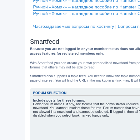
Ручной «Хомяк» – наглядное пособие по Hamster 
Ручной «Хомяк» – наглядное пособие по Hamster 
Ручной «Хомяк» – наглядное пособие по Hamster 
Частозадаваемые вопросы по хостингу
|
Вопросы п
Smartfeed
Because you are not logged in or your member status does not allo
access features for registered members only.
With Smartfeed you can create your own personalized newsfeed from post
forums that others may not be able to read.
Smartfeed also supports a topic feed. You need to know the topic number t
page of interest. You will find the URL in the markup in a <link> tag. It wi
FORUM SELECTION
Include posts for these forums:
Bolded forum names, if any, are forums that the administrator requires
newsfeed. You cannot unselect these forums. Forum names that have s
not allowed in a newsfeed and cannot be selected. If logged in then all 
disabled when you select bookmarked topics only.