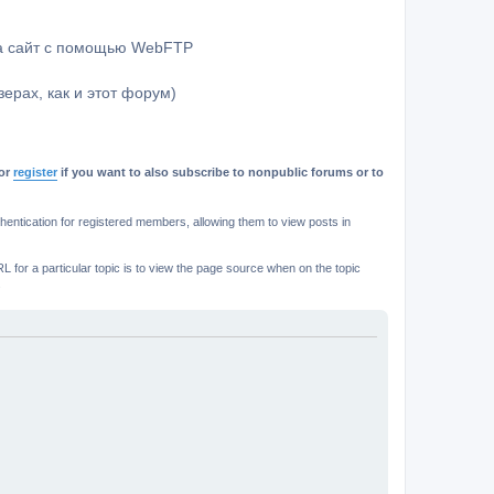
на сайт с помощью WebFTP
ерах, как и этот форум)
or
register
if you want to also subscribe to nonpublic forums or to
ntication for registered members, allowing them to view posts in
L for a particular topic is to view the page source when on the topic
.