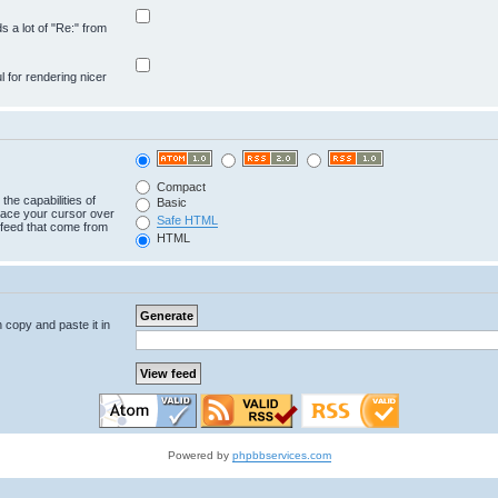
ds a lot of "Re:" from
ul for rendering nicer
Compact
the capabilities of
Basic
lace your cursor over
Safe HTML
e feed that come from
HTML
n copy and paste it in
Powered by
phpbbservices.com