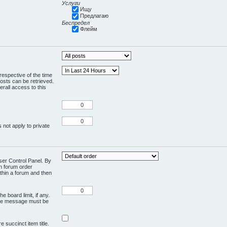
Услуги
Ищу
Предлагаю
Беспредел
Флейм
respective of the time
osts can be retrieved.
rall access to this
 not apply to private
User Control Panel. By
en forum order
ithin a forum and then
e board limit, if any.
ivate message must be
 succinct item title.