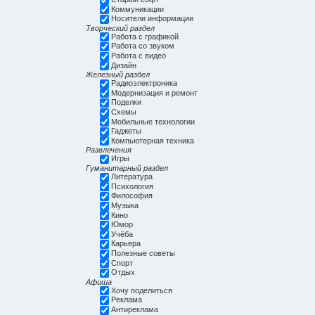
Коммуникации
Носители информации
Творческий раздел
Работа с графикой
Работа со звуком
Работа с видео
Дизайн
Железный раздел
Радиоэлектроника
Модернизация и ремонт
Поделки
Схемы
Мобильные технологии
Гаджеты
Компьютерная техника
Развлечения
Игры
Гуманитарный раздел
Литература
Психология
Философия
Музыка
Кино
Юмор
Учёба
Карьера
Полезные советы
Спорт
Отдых
Афиша
Хочу поделиться
Реклама
Антиреклама