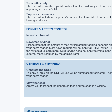
Topic titles only:
The feed will show the topic title rather than the post subject. This avoi
appearing in the item's title.
Suppress usernames:
The feed will not show the poster's name in the item's title. This is usef
looking feed titles.
FORMAT & ACCESS CONTROL
Newsfeed format:
Newsfeed styling:
Please note that the amount of feed styling actually applied depends on 
your news reader. Most news readers will not apply all HTML styles. P
the style text to learn more.
Note
: styling does not apply to items in th
external feeds required by the administrator.
GENERATE & VIEW FEED
Generate the URL:
To copy it, click on the URL. All text will be automatically selected. The
your news reader.
View the feed:
Allows you to inspect the generated feed source code in a window.
Board index