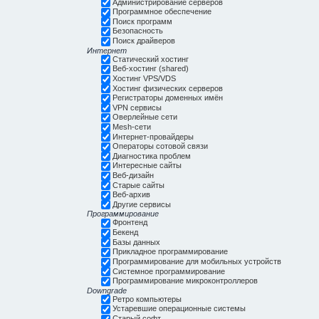
Администрирование серверов
Программное обеспечение
Поиск программ
Безопасность
Поиск драйверов
Интернет
Статический хостинг
Веб-хостинг (shared)
Хостинг VPS/VDS
Хостинг физических серверов
Регистраторы доменных имён
VPN сервисы
Оверлейные сети
Mesh-сети
Интернет-провайдеры
Операторы сотовой связи
Диагностика проблем
Интересные сайты
Веб-дизайн
Старые сайты
Веб-архив
Другие сервисы
Программирование
Фронтенд
Бекенд
Базы данных
Прикладное программирование
Программирование для мобильных устройств
Системное программирование
Программирование микроконтроллеров
Downgrade
Ретро компьютеры
Устаревшие операционные системы
Старый софт