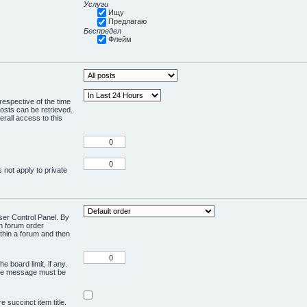
Услуги
Ищу
Предлагаю
Беспредел
Флейм
respective of the time
osts can be retrieved.
rall access to this
 not apply to private
User Control Panel. By
en forum order
ithin a forum and then
e board limit, if any.
ivate message must be
 succinct item title.