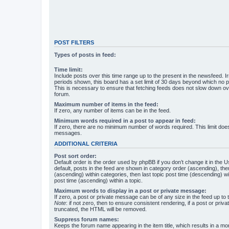
POST FILTERS
Types of posts in feed:
Time limit:
Include posts over this time range up to the present in the newsfeed. Ir
periods shown, this board has a set limit of 30 days beyond which no p
This is necessary to ensure that fetching feeds does not slow down ove
forum.
Maximum number of items in the feed:
If zero, any number of items can be in the feed.
Minimum words required in a post to appear in feed:
If zero, there are no minimum number of words required. This limit does
messages.
ADDITIONAL CRITERIA
Post sort order:
Default order is the order used by phpBB if you don’t change it in the 
default, posts in the feed are shown in category order (ascending), th
(ascending) within categories, then last topic post time (descending) w
post time (ascending) within a topic.
Maximum words to display in a post or private message:
If zero, a post or private message can be of any size in the feed up to th
Note
: if not zero, then to ensure consistent rendering, if a post or pr
truncated, the HTML will be removed.
Suppress forum names:
Keeps the forum name appearing in the item title, which results in a more