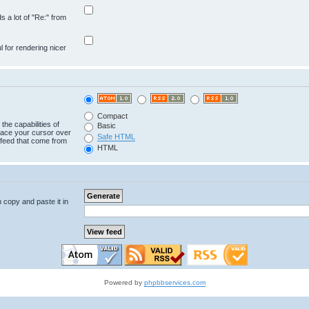
ds a lot of "Re:" from
ul for rendering nicer
Compact
the capabilities of
Basic
lace your cursor over
Safe HTML
e feed that come from
HTML
n copy and paste it in
Powered by
phpbbservices.com