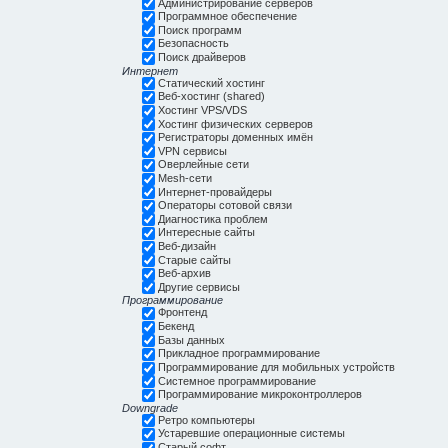
Администрирование серверов
Программное обеспечение
Поиск программ
Безопасность
Поиск драйверов
Интернет
Статический хостинг
Веб-хостинг (shared)
Хостинг VPS/VDS
Хостинг физических серверов
Регистраторы доменных имён
VPN сервисы
Оверлейные сети
Mesh-сети
Интернет-провайдеры
Операторы сотовой связи
Диагностика проблем
Интересные сайты
Веб-дизайн
Старые сайты
Веб-архив
Другие сервисы
Программирование
Фронтенд
Бекенд
Базы данных
Прикладное программирование
Программирование для мобильных устройств
Системное программирование
Программирование микроконтроллеров
Downgrade
Ретро компьютеры
Устаревшие операционные системы
Старый софт