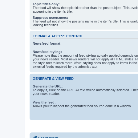
Topic titles only:
The feed will show the topic title rather than the post subject. This avoi
appearing in the item's title.
Suppress usernames:
The feed will not show the poster's name in the item's title. This is usef
looking feed titles.
FORMAT & ACCESS CONTROL
Newsfeed format:
Newsfeed styling:
Please note that the amount of feed styling actually applied depends on 
your news reader. Most news readers will not apply all HTML styles. P
the style text to learn more.
Note
: styling does not apply to items in th
external feeds required by the administrator.
GENERATE & VIEW FEED
Generate the URL:
To copy it, click on the URL. All text will be automatically selected. The
your news reader.
View the feed:
Allows you to inspect the generated feed source code in a window.
Board index