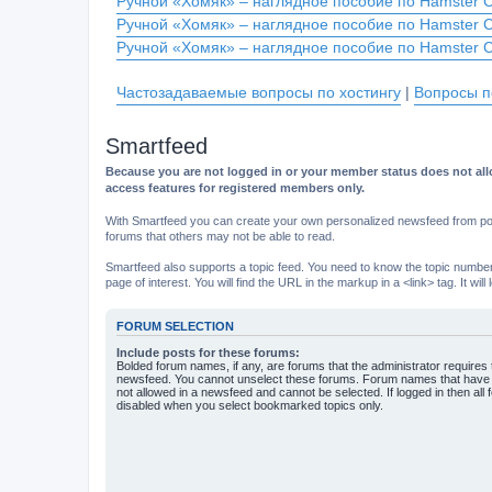
Ручной «Хомяк» – наглядное пособие по Hamster 
Ручной «Хомяк» – наглядное пособие по Hamster 
Ручной «Хомяк» – наглядное пособие по Hamster 
Частозадаваемые вопросы по хостингу
|
Вопросы п
Smartfeed
Because you are not logged in or your member status does not allo
access features for registered members only.
With Smartfeed you can create your own personalized newsfeed from post
forums that others may not be able to read.
Smartfeed also supports a topic feed. You need to know the topic number t
page of interest. You will find the URL in the markup in a <link> tag. It wi
FORUM SELECTION
Include posts for these forums:
Bolded forum names, if any, are forums that the administrator requires
newsfeed. You cannot unselect these forums. Forum names that have s
not allowed in a newsfeed and cannot be selected. If logged in then all 
disabled when you select bookmarked topics only.