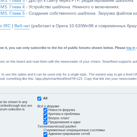
CMS. Глава 3
- Доступ к сайту через FTP, редактирование шаблона
CMS. Глава 4
- Устройство шаблона. Немного о включениях.
CMS. Глава 5
- Создание собственного шаблона. Загрузка файлов 
о IRC
|
Веб-чат
(работает в Opera 10.63/Win98 и современных брауз
w it, you can only subscribe to the list of public forums shown below. Please
log in
s on this board and read them with the newsreader of your choice. Smartfeed supports authe
o use this option and it can be used only for a single topic. The easiest way to get a feed UR
ll look something like this: /app.php/smartfeed/feed?tf=123. Copy that link into your newsreader
All
 to be shown in any
trikethrough text are
Всё о форуме
forum selection is
Новости форума
Критика и проблемы
Вопрос-ответ
Предложения и идеи
Технологический раздел
Современные операционные системы
Администрирование сетей