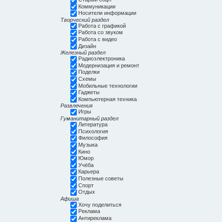
Коммуникации
Носители информации
Творческий раздел
Работа с графикой
Работа со звуком
Работа с видео
Дизайн
Железный раздел
Радиоэлектроника
Модернизация и ремонт
Поделки
Схемы
Мобильные технологии
Гаджеты
Компьютерная техника
Развлечения
Игры
Гуманитарный раздел
Литература
Психология
Философия
Музыка
Кино
Юмор
Учёба
Карьера
Полезные советы
Спорт
Отдых
Афиша
Хочу поделиться
Реклама
Антиреклама