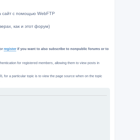
на сайт с помощью WebFTP
ерах, как и этот форум)
or
register
if you want to also subscribe to nonpublic forums or to
ntication for registered members, allowing them to view posts in
L for a particular topic is to view the page source when on the topic
.