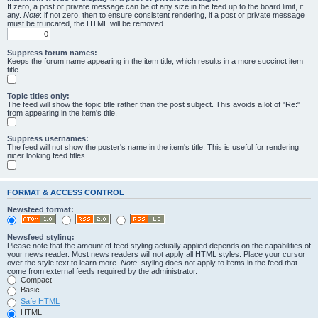
If zero, a post or private message can be of any size in the feed up to the board limit, if
any.
Note
: if not zero, then to ensure consistent rendering, if a post or private message
must be truncated, the HTML will be removed.
Suppress forum names:
Keeps the forum name appearing in the item title, which results in a more succinct item
title.
Topic titles only:
The feed will show the topic title rather than the post subject. This avoids a lot of "Re:"
from appearing in the item's title.
Suppress usernames:
The feed will not show the poster's name in the item's title. This is useful for rendering
nicer looking feed titles.
FORMAT & ACCESS CONTROL
Newsfeed format:
Newsfeed styling:
Please note that the amount of feed styling actually applied depends on the capabilities of
your news reader. Most news readers will not apply all HTML styles. Place your cursor
over the style text to learn more.
Note
: styling does not apply to items in the feed that
come from external feeds required by the administrator.
Compact
Basic
Safe HTML
HTML