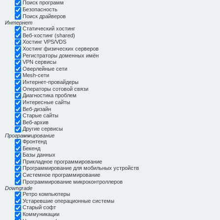
Поиск программ
Безопасность
Поиск драйверов
Интернет
Статический хостинг
Веб-хостинг (shared)
Хостинг VPS/VDS
Хостинг физических серверов
Регистраторы доменных имён
VPN сервисы
Оверлейные сети
Mesh-сети
Интернет-провайдеры
Операторы сотовой связи
Диагностика проблем
Интересные сайты
Веб-дизайн
Старые сайты
Веб-архив
Другие сервисы
Программирование
Фронтенд
Бекенд
Базы данных
Прикладное программирование
Программирование для мобильных устройств
Системное программирование
Программирование микроконтроллеров
Downgrade
Ретро компьютеры
Устаревшие операционные системы
Старый софт
Коммуникации