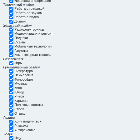
Носители информации
Творческий раздел
Работа с графикой
Работа со звуком
Работа с видео
Дизайн
Железный раздел
Радиоэлектроника
Модернизация и ремонт
Поделки
Схемы
Мобильные технологии
Гаджеты
Компьютерная техника
Развлечения
Игры
Гуманитарный раздел
Литература
Психология
Философия
Музыка
Кино
Юмор
Учёба
Карьера
Полезные советы
Спорт
Отдых
Афиша
Хочу поделиться
Реклама
Антиреклама
Услуги
Ищу