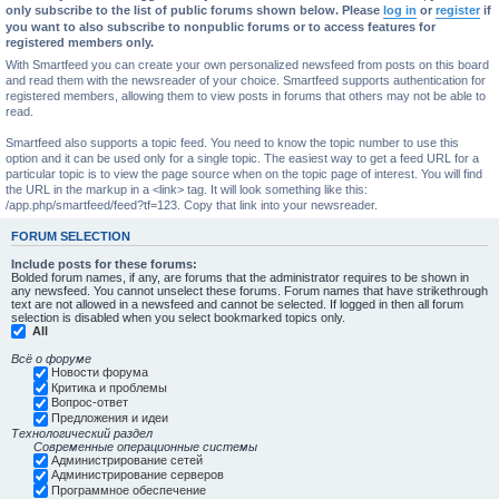
only subscribe to the list of public forums shown below. Please
log in
or
register
if
you want to also subscribe to nonpublic forums or to access features for
registered members only.
With Smartfeed you can create your own personalized newsfeed from posts on this board
and read them with the newsreader of your choice. Smartfeed supports authentication for
registered members, allowing them to view posts in forums that others may not be able to
read.
Smartfeed also supports a topic feed. You need to know the topic number to use this
option and it can be used only for a single topic. The easiest way to get a feed URL for a
particular topic is to view the page source when on the topic page of interest. You will find
the URL in the markup in a <link> tag. It will look something like this:
/app.php/smartfeed/feed?tf=123. Copy that link into your newsreader.
FORUM SELECTION
Include posts for these forums:
Bolded forum names, if any, are forums that the administrator requires to be shown in
any newsfeed. You cannot unselect these forums. Forum names that have strikethrough
text are not allowed in a newsfeed and cannot be selected. If logged in then all forum
selection is disabled when you select bookmarked topics only.
All
Всё о форуме
Новости форума
Критика и проблемы
Вопрос-ответ
Предложения и идеи
Технологический раздел
Современные операционные системы
Администрирование сетей
Администрирование серверов
Программное обеспечение