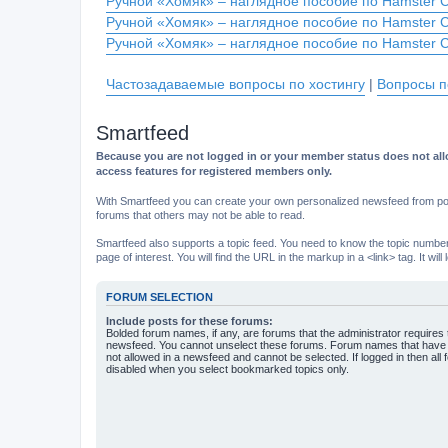
Ручной «Хомяк» – наглядное пособие по Hamster 
Ручной «Хомяк» – наглядное пособие по Hamster 
Ручной «Хомяк» – наглядное пособие по Hamster 
Частозадаваемые вопросы по хостингу
|
Вопросы п
Smartfeed
Because you are not logged in or your member status does not allo
access features for registered members only.
With Smartfeed you can create your own personalized newsfeed from post
forums that others may not be able to read.
Smartfeed also supports a topic feed. You need to know the topic number t
page of interest. You will find the URL in the markup in a <link> tag. It wi
FORUM SELECTION
Include posts for these forums:
Bolded forum names, if any, are forums that the administrator requires
newsfeed. You cannot unselect these forums. Forum names that have s
not allowed in a newsfeed and cannot be selected. If logged in then all 
disabled when you select bookmarked topics only.