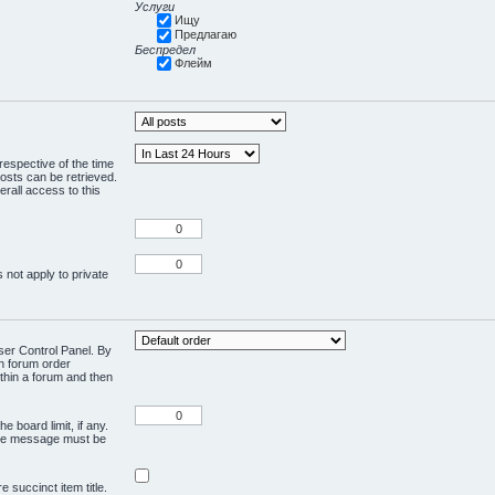
Услуги
Ищу
Предлагаю
Беспредел
Флейм
respective of the time
osts can be retrieved.
rall access to this
 not apply to private
User Control Panel. By
en forum order
ithin a forum and then
e board limit, if any.
ivate message must be
 succinct item title.