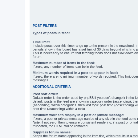
POST FILTERS
Types of posts in feed:
Time limit:
Include posts over this time range up to the present in the newsfeed. Ir
periods shown, this board has a set limit of 30 days beyond which no p
This is necessary to ensure that fetching feeds does not slow down ove
forum.
Maximum number of items in the feed:
If zero, any number of items can be in the feed.
Minimum words required in a post to appear in feed:
If zero, there are no minimum number of words required. This limit does
messages.
ADDITIONAL CRITERIA
Post sort order:
Default order is the order used by phpBB if you don’t change it in the 
default, posts in the feed are shown in category order (ascending), th
(ascending) within categories, then last topic post time (descending) w
post time (ascending) within a topic.
Maximum words to display in a post or private message:
If zero, a post or private message can be of any size in the feed up to th
Note
: if not zero, then to ensure consistent rendering, if a post or pr
truncated, the HTML will be removed.
Suppress forum names:
Keeps the forum name appearing in the item title, which results in a more