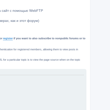
на сайт с помощью WebFTP
ерах, как и этот форум)
or
register
if you want to also subscribe to nonpublic forums or to
ntication for registered members, allowing them to view posts in
L for a particular topic is to view the page source when on the topic
.