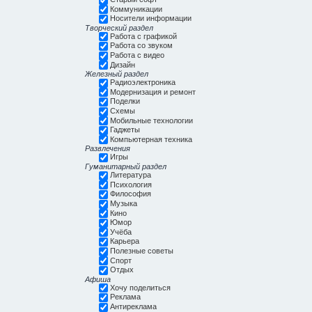
Коммуникации
Носители информации
Творческий раздел
Работа с графикой
Работа со звуком
Работа с видео
Дизайн
Железный раздел
Радиоэлектроника
Модернизация и ремонт
Поделки
Схемы
Мобильные технологии
Гаджеты
Компьютерная техника
Развлечения
Игры
Гуманитарный раздел
Литература
Психология
Философия
Музыка
Кино
Юмор
Учёба
Карьера
Полезные советы
Спорт
Отдых
Афиша
Хочу поделиться
Реклама
Антиреклама