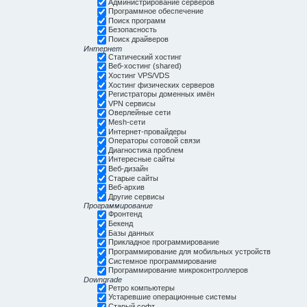
Администрирование серверов
Программное обеспечение
Поиск программ
Безопасность
Поиск драйверов
Интернет
Статический хостинг
Веб-хостинг (shared)
Хостинг VPS/VDS
Хостинг физических серверов
Регистраторы доменных имён
VPN сервисы
Оверлейные сети
Mesh-сети
Интернет-провайдеры
Операторы сотовой связи
Диагностика проблем
Интересные сайты
Веб-дизайн
Старые сайты
Веб-архив
Другие сервисы
Программирование
Фронтенд
Бекенд
Базы данных
Прикладное программирование
Программирование для мобильных устройств
Системное программирование
Программирование микроконтроллеров
Downgrade
Ретро компьютеры
Устаревшие операционные системы
Старый софт