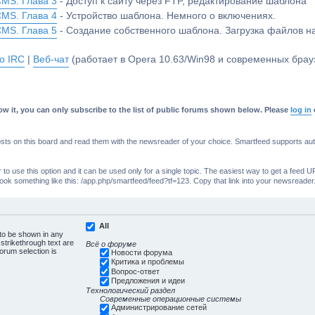
CMS. Глава 3
- Доступ к сайту через FTP, редактирование шаблона
CMS. Глава 4
- Устройство шаблона. Немного о включениях.
CMS. Глава 5
- Создание собственного шаблона. Загрузка файлов 
о IRC
|
Веб-чат
(работает в Opera 10.63/Win98 и современных брауз
w it, you can only subscribe to the list of public forums shown below. Please
log in
s on this board and read them with the newsreader of your choice. Smartfeed supports authe
o use this option and it can be used only for a single topic. The easiest way to get a feed UR
ll look something like this: /app.php/smartfeed/feed?tf=123. Copy that link into your newsreader
All
 to be shown in any
trikethrough text are
Всё о форуме
forum selection is
Новости форума
Критика и проблемы
Вопрос-ответ
Предложения и идеи
Технологический раздел
Современные операционные системы
Администрирование сетей