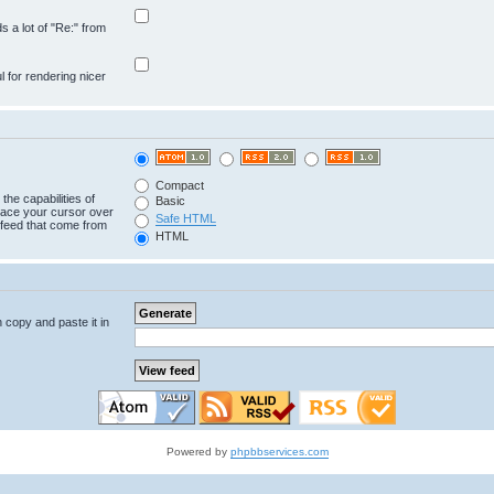
ds a lot of "Re:" from
ul for rendering nicer
Compact
the capabilities of
Basic
lace your cursor over
Safe HTML
e feed that come from
HTML
n copy and paste it in
Powered by
phpbbservices.com