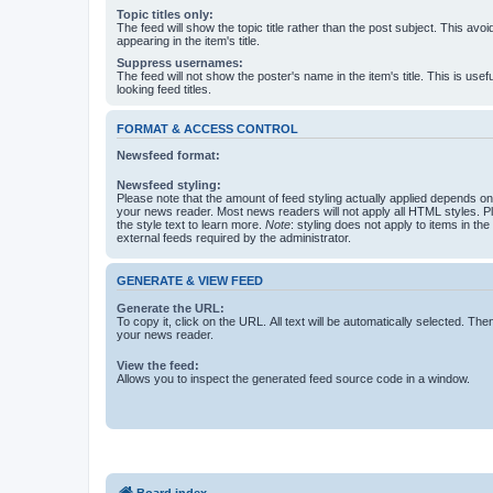
Topic titles only:
The feed will show the topic title rather than the post subject. This avoi
appearing in the item's title.
Suppress usernames:
The feed will not show the poster's name in the item's title. This is usef
looking feed titles.
FORMAT & ACCESS CONTROL
Newsfeed format:
Newsfeed styling:
Please note that the amount of feed styling actually applied depends on 
your news reader. Most news readers will not apply all HTML styles. P
the style text to learn more.
Note
: styling does not apply to items in th
external feeds required by the administrator.
GENERATE & VIEW FEED
Generate the URL:
To copy it, click on the URL. All text will be automatically selected. The
your news reader.
View the feed:
Allows you to inspect the generated feed source code in a window.
Board index