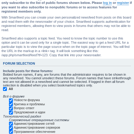
only subscribe to the list of public forums shown below. Please
log in
or
register
if
you want to also subscribe to nonpublic forums or to access features for
registered members only.
With Smartfeed you can create your own personalized newsfeed from posts on this board
and read them with the newsreader of your choice. Smartfeed supports authentication for
registered members, allowing them to view posts in forums that others may not be able to
read.
Smartfeed also supports a topic feed. You need to know the topic number to use this
option and it can be used only for a single topic. The easiest way to get a feed URL for a
particular topic is to view the page source when on the topic page of interest. You will find
the URL in the markup in a <link> tag. It will look something like this:
/app.php/smartfeed/feed?tf=123. Copy that link into your newsreader.
FORUM SELECTION
Include posts for these forums:
Bolded forum names, if any, are forums that the administrator requires to be shown in
any newsfeed. You cannot unselect these forums. Forum names that have strikethrough
text are not allowed in a newsfeed and cannot be selected. If logged in then all forum
selection is disabled when you select bookmarked topics only.
All
Всё о форуме
Новости форума
Критика и проблемы
Вопрос-ответ
Предложения и идеи
Технологический раздел
Современные операционные системы
Администрирование сетей
Администрирование серверов
Программное обеспечение