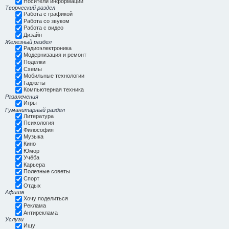
Носители информации
Творческий раздел
Работа с графикой
Работа со звуком
Работа с видео
Дизайн
Железный раздел
Радиоэлектроника
Модернизация и ремонт
Поделки
Схемы
Мобильные технологии
Гаджеты
Компьютерная техника
Развлечения
Игры
Гуманитарный раздел
Литература
Психология
Философия
Музыка
Кино
Юмор
Учёба
Карьера
Полезные советы
Спорт
Отдых
Афиша
Хочу поделиться
Реклама
Антиреклама
Услуги
Ищу