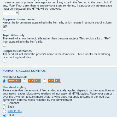
If zero, a post or private message can be of any size in the feed up to the board limit, if
any.
Note
: if not zero, then to ensure consistent rendering, if a post or private message
must be truncated, the HTML will be removed.
Suppress forum names:
Keeps the forum name appearing in the item title, which results in a more succinct item
title.
Topic titles only:
The feed will show the topic title rather than the post subject. This avoids a lot of "Re:"
from appearing in the item's title.
Suppress usernames:
The feed will not show the poster's name in the item's title. This is useful for rendering
nicer looking feed titles.
FORMAT & ACCESS CONTROL
Newsfeed format:
Newsfeed styling:
Please note that the amount of feed styling actually applied depends on the capabilities of
your news reader. Most news readers will not apply all HTML styles. Place your cursor
over the style text to learn more.
Note
: styling does not apply to items in the feed that
come from external feeds required by the administrator.
Compact
Basic
Safe HTML
HTML