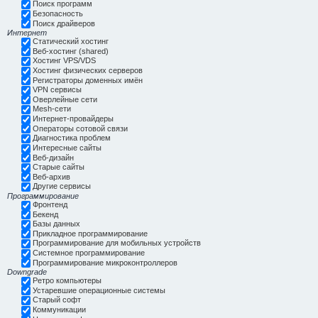
Поиск программ
Безопасность
Поиск драйверов
Интернет
Статический хостинг
Веб-хостинг (shared)
Хостинг VPS/VDS
Хостинг физических серверов
Регистраторы доменных имён
VPN сервисы
Оверлейные сети
Mesh-сети
Интернет-провайдеры
Операторы сотовой связи
Диагностика проблем
Интересные сайты
Веб-дизайн
Старые сайты
Веб-архив
Другие сервисы
Программирование
Фронтенд
Бекенд
Базы данных
Прикладное программирование
Программирование для мобильных устройств
Системное программирование
Программирование микроконтроллеров
Downgrade
Ретро компьютеры
Устаревшие операционные системы
Старый софт
Коммуникации