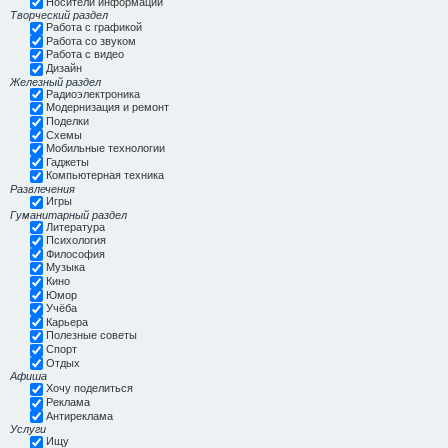
Носители информации
Творческий раздел
Работа с графикой
Работа со звуком
Работа с видео
Дизайн
Железный раздел
Радиоэлектроника
Модернизация и ремонт
Поделки
Схемы
Мобильные технологии
Гаджеты
Компьютерная техника
Развлечения
Игры
Гуманитарный раздел
Литература
Психология
Философия
Музыка
Кино
Юмор
Учёба
Карьера
Полезные советы
Спорт
Отдых
Афиша
Хочу поделиться
Реклама
Антиреклама
Услуги
Ищу