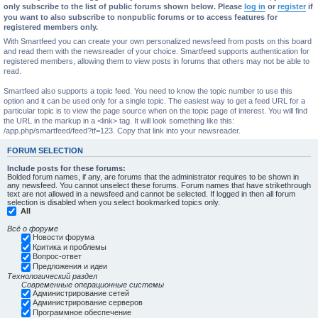
only subscribe to the list of public forums shown below. Please
log in
or
register
if
you want to also subscribe to nonpublic forums or to access features for
registered members only.
With Smartfeed you can create your own personalized newsfeed from posts on this board
and read them with the newsreader of your choice. Smartfeed supports authentication for
registered members, allowing them to view posts in forums that others may not be able to
read.
Smartfeed also supports a topic feed. You need to know the topic number to use this
option and it can be used only for a single topic. The easiest way to get a feed URL for a
particular topic is to view the page source when on the topic page of interest. You will find
the URL in the markup in a <link> tag. It will look something like this:
/app.php/smartfeed/feed?tf=123. Copy that link into your newsreader.
FORUM SELECTION
Include posts for these forums:
Bolded forum names, if any, are forums that the administrator requires to be shown in
any newsfeed. You cannot unselect these forums. Forum names that have strikethrough
text are not allowed in a newsfeed and cannot be selected. If logged in then all forum
selection is disabled when you select bookmarked topics only.
All
Всё о форуме
Новости форума
Критика и проблемы
Вопрос-ответ
Предложения и идеи
Технологический раздел
Современные операционные системы
Администрирование сетей
Администрирование серверов
Программное обеспечение