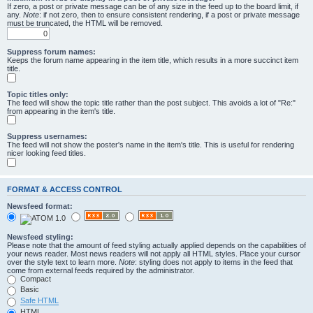
If zero, a post or private message can be of any size in the feed up to the board limit, if
any.
Note
: if not zero, then to ensure consistent rendering, if a post or private message
must be truncated, the HTML will be removed.
Suppress forum names:
Keeps the forum name appearing in the item title, which results in a more succinct item
title.
Topic titles only:
The feed will show the topic title rather than the post subject. This avoids a lot of "Re:"
from appearing in the item's title.
Suppress usernames:
The feed will not show the poster's name in the item's title. This is useful for rendering
nicer looking feed titles.
FORMAT & ACCESS CONTROL
Newsfeed format:
Newsfeed styling:
Please note that the amount of feed styling actually applied depends on the capabilities of
your news reader. Most news readers will not apply all HTML styles. Place your cursor
over the style text to learn more.
Note
: styling does not apply to items in the feed that
come from external feeds required by the administrator.
Compact
Basic
Safe HTML
HTML