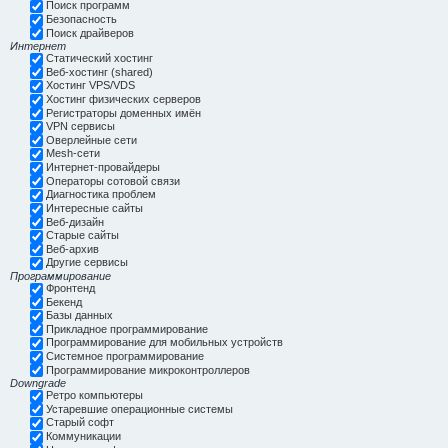
Поиск программ
Безопасность
Поиск драйверов
Интернет
Статический хостинг
Веб-хостинг (shared)
Хостинг VPS/VDS
Хостинг физических серверов
Регистраторы доменных имён
VPN сервисы
Оверлейные сети
Mesh-сети
Интернет-провайдеры
Операторы сотовой связи
Диагностика проблем
Интересные сайты
Веб-дизайн
Старые сайты
Веб-архив
Другие сервисы
Программирование
Фронтенд
Бекенд
Базы данных
Прикладное программирование
Программирование для мобильных устройств
Системное программирование
Программирование микроконтроллеров
Downgrade
Ретро компьютеры
Устаревшие операционные системы
Старый софт
Коммуникации