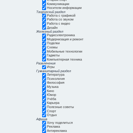
Коммуникации
Носители информации
Творческий раздел
Работа с графикой
Работа со звуком
Работа с видео
Дизайн
Железный раздел
Радиоэлектроника
Модернизация и ремонт
Поделки
Схемы
Мобильные технологии
Гаджеты
Компьютерная техника
Развлечения
Игры
Гуманитарный раздел
Литература
Психология
Философия
Музыка
Кино
Юмор
Учёба
Карьера
Полезные советы
Спорт
Отдых
Афиша
Хочу поделиться
Реклама
Антиреклама