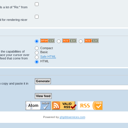
ds a lot of "Re:" from
ul for rendering nicer
Compact
the capabilities of
Basic
lace your cursor over
Safe HTML
e feed that come from
HTML
n copy and paste it in
Powered by
phpbbservices.com