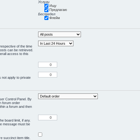
Услуги
Ищу
Предлагаю
Беспредел
Флейм
respective of the time
osts can be retrieved.
rall access to this
 not apply to private
User Control Panel. By
en forum order
ithin a forum and then
e board limit, if any.
ivate message must be
 succinct item title.