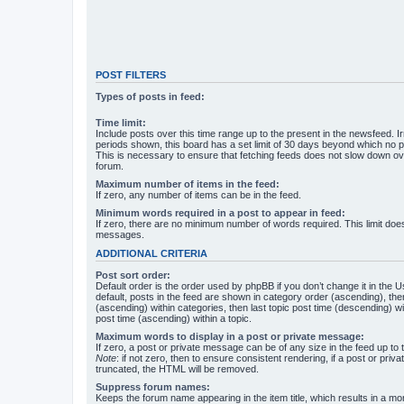
POST FILTERS
Types of posts in feed:
Time limit:
Include posts over this time range up to the present in the newsfeed. Ir
periods shown, this board has a set limit of 30 days beyond which no p
This is necessary to ensure that fetching feeds does not slow down ove
forum.
Maximum number of items in the feed:
If zero, any number of items can be in the feed.
Minimum words required in a post to appear in feed:
If zero, there are no minimum number of words required. This limit does
messages.
ADDITIONAL CRITERIA
Post sort order:
Default order is the order used by phpBB if you don’t change it in the 
default, posts in the feed are shown in category order (ascending), th
(ascending) within categories, then last topic post time (descending) w
post time (ascending) within a topic.
Maximum words to display in a post or private message:
If zero, a post or private message can be of any size in the feed up to th
Note
: if not zero, then to ensure consistent rendering, if a post or pr
truncated, the HTML will be removed.
Suppress forum names:
Keeps the forum name appearing in the item title, which results in a more