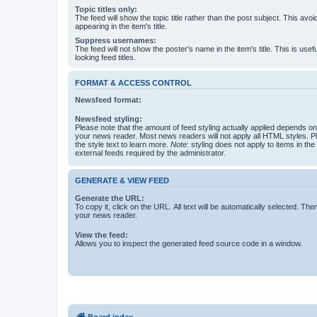
Topic titles only:
The feed will show the topic title rather than the post subject. This avoi
appearing in the item's title.
Suppress usernames:
The feed will not show the poster's name in the item's title. This is usef
looking feed titles.
FORMAT & ACCESS CONTROL
Newsfeed format:
Newsfeed styling:
Please note that the amount of feed styling actually applied depends on 
your news reader. Most news readers will not apply all HTML styles. P
the style text to learn more.
Note
: styling does not apply to items in th
external feeds required by the administrator.
GENERATE & VIEW FEED
Generate the URL:
To copy it, click on the URL. All text will be automatically selected. The
your news reader.
View the feed:
Allows you to inspect the generated feed source code in a window.
Board index