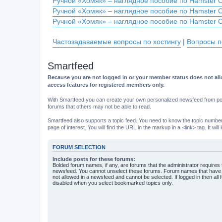
Ручной «Хомяк» – наглядное пособие по Hamster 
Ручной «Хомяк» – наглядное пособие по Hamster 
Ручной «Хомяк» – наглядное пособие по Hamster 
Частозадаваемые вопросы по хостингу
|
Вопросы п
Smartfeed
Because you are not logged in or your member status does not allo
access features for registered members only.
With Smartfeed you can create your own personalized newsfeed from post
forums that others may not be able to read.
Smartfeed also supports a topic feed. You need to know the topic number t
page of interest. You will find the URL in the markup in a <link> tag. It wi
FORUM SELECTION
Include posts for these forums:
Bolded forum names, if any, are forums that the administrator requires
newsfeed. You cannot unselect these forums. Forum names that have s
not allowed in a newsfeed and cannot be selected. If logged in then all 
disabled when you select bookmarked topics only.