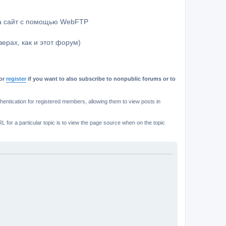
на сайт с помощью WebFTP
ерах, как и этот форум)
or
register
if you want to also subscribe to nonpublic forums or to
ntication for registered members, allowing them to view posts in
L for a particular topic is to view the page source when on the topic
.