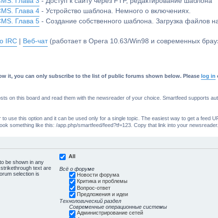
CMS. Глава 3
- Доступ к сайту через FTP, редактирование шаблона
CMS. Глава 4
- Устройство шаблона. Немного о включениях.
CMS. Глава 5
- Создание собственного шаблона. Загрузка файлов 
о IRC
|
Веб-чат
(работает в Opera 10.63/Win98 и современных брауз
w it, you can only subscribe to the list of public forums shown below. Please
log in
s on this board and read them with the newsreader of your choice. Smartfeed supports authe
o use this option and it can be used only for a single topic. The easiest way to get a feed UR
ll look something like this: /app.php/smartfeed/feed?tf=123. Copy that link into your newsreader
All
 to be shown in any
trikethrough text are
Всё о форуме
forum selection is
Новости форума
Критика и проблемы
Вопрос-ответ
Предложения и идеи
Технологический раздел
Современные операционные системы
Администрирование сетей