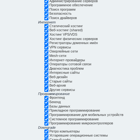
Администрирование серверов
Программное обеспечение
Поиск программ
Безопасность
Поиск драйверов
Интернет
Статический хостинг
Веб-хостинг (shared)
Хостинг VPS/VDS
Хостинг физических серверов
Регистраторы доменных имён
VPN сервисы
Оверлейные сети
Mesh-сети
Интернет-провайдеры
Операторы сотовой связи
Диагностика проблем
Интересные сайты
Веб-дизайн
Старые сайты
Веб-архив
Другие сервисы
Программирование
Фронтенд
Бекенд
Базы данных
Прикладное программирование
Программирование для мобильных устройств
Системное программирование
Программирование микроконтроллеров
Downgrade
Ретро компьютеры
Устаревшие операционные системы
Старый софт