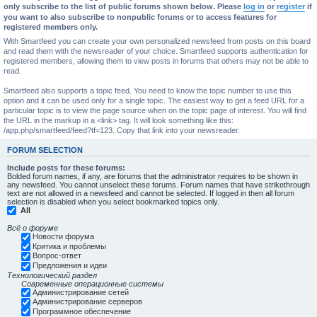
only subscribe to the list of public forums shown below. Please
log in
or
register
if
you want to also subscribe to nonpublic forums or to access features for
registered members only.
With Smartfeed you can create your own personalized newsfeed from posts on this board
and read them with the newsreader of your choice. Smartfeed supports authentication for
registered members, allowing them to view posts in forums that others may not be able to
read.
Smartfeed also supports a topic feed. You need to know the topic number to use this
option and it can be used only for a single topic. The easiest way to get a feed URL for a
particular topic is to view the page source when on the topic page of interest. You will find
the URL in the markup in a <link> tag. It will look something like this:
/app.php/smartfeed/feed?tf=123. Copy that link into your newsreader.
FORUM SELECTION
Include posts for these forums:
Bolded forum names, if any, are forums that the administrator requires to be shown in
any newsfeed. You cannot unselect these forums. Forum names that have strikethrough
text are not allowed in a newsfeed and cannot be selected. If logged in then all forum
selection is disabled when you select bookmarked topics only.
All
Всё о форуме
Новости форума
Критика и проблемы
Вопрос-ответ
Предложения и идеи
Технологический раздел
Современные операционные системы
Администрирование сетей
Администрирование серверов
Программное обеспечение