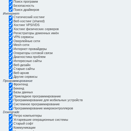
Поиск программ
Безопасность
Поиск драйверов
Интернет
Статический хостинг
Веб-хостинг (shared)
Хостинг VPS/VDS
Хостинг физических серверов
Регистраторы доменных имён
VPN сервисы
Оверлейные сети
Mesh-сети
Интернет-провайдеры
Операторы сотовой связи
Диагностика проблем
Интересные сайты
Веб-дизайн
Старые сайты
Веб-архив
Другие сервисы
Программирование
Фронтенд
Бекенд
Базы данных
Прикладное программирование
Программирование для мобильных устройств
Системное программирование
Программирование микроконтроллеров
Downgrade
Ретро компьютеры
Устаревшие операционные системы
Старый софт
Коммуникации