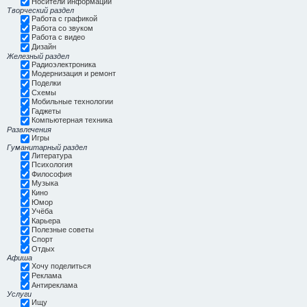
Носители информации
Творческий раздел
Работа с графикой
Работа со звуком
Работа с видео
Дизайн
Железный раздел
Радиоэлектроника
Модернизация и ремонт
Поделки
Схемы
Мобильные технологии
Гаджеты
Компьютерная техника
Развлечения
Игры
Гуманитарный раздел
Литература
Психология
Философия
Музыка
Кино
Юмор
Учёба
Карьера
Полезные советы
Спорт
Отдых
Афиша
Хочу поделиться
Реклама
Антиреклама
Услуги
Ищу