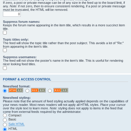
If zero, a post or private message can be of any size in the feed up to the board limit, if
any.
Note
: if not zero, then to ensure consistent rendering, if a post or private message
must be truncated, the HTML will be removed.
Suppress forum names:
Keeps the forum name appearing in the item title, which results in a more succinct item
title.
Topic titles only:
The feed will show the topic title rather than the post subject. This avoids a lot of "Re:"
from appearing in the item's title.
Suppress usernames:
The feed will not show the poster's name in the item's title. This is useful for rendering
nicer looking feed titles.
FORMAT & ACCESS CONTROL
Newsfeed format:
Newsfeed styling:
Please note that the amount of feed styling actually applied depends on the capabilities of
your news reader. Most news readers will not apply all HTML styles. Place your cursor
over the style text to learn more.
Note
: styling does not apply to items in the feed that
come from external feeds required by the administrator.
Compact
Basic
Safe HTML
HTML