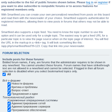
only subscribe to the list of public forums shown below. Please
log in
or
register
if
you want to also subscribe to nonpublic forums or to access features for
registered members only.
With Smartfeed you can create your own personalized newsfeed from posts on this board
and read them with the newsreader of your choice. Smartfeed supports authentication for
registered members, allowing them to view posts in forums that others may not be able to
read.
Smartfeed also supports a topic feed. You need to know the topic number to use this
option and it can be used only for a single topic. The easiest way to get a feed URL for a
particular topic is to view the page source when on the topic page of interest. You will find
the URL in the markup in a <link> tag. It will look something like this:
/app.php/smartfeed/feed?tf=123. Copy that link into your newsreader.
FORUM SELECTION
Include posts for these forums:
Bolded forum names, if any, are forums that the administrator requires to be shown in
any newsfeed. You cannot unselect these forums. Forum names that have strikethrough
text are not allowed in a newsfeed and cannot be selected. If logged in then all forum
selection is disabled when you select bookmarked topics only.
All
Всё о форуме
Новости форума
Критика и проблемы
Вопрос-ответ
Предложения и идеи
Технологический раздел
Современные операционные системы
Администрирование сетей
Администрирование серверов
Программное обеспечение