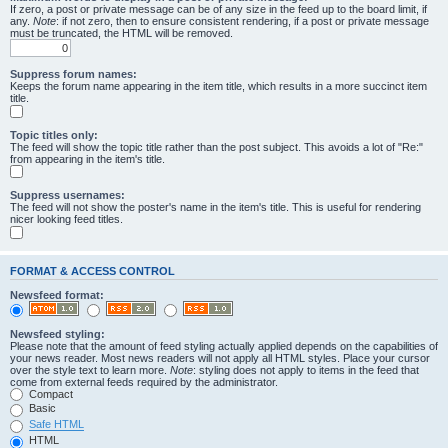
If zero, a post or private message can be of any size in the feed up to the board limit, if
any.
Note
: if not zero, then to ensure consistent rendering, if a post or private message
must be truncated, the HTML will be removed.
Suppress forum names:
Keeps the forum name appearing in the item title, which results in a more succinct item
title.
Topic titles only:
The feed will show the topic title rather than the post subject. This avoids a lot of "Re:"
from appearing in the item's title.
Suppress usernames:
The feed will not show the poster's name in the item's title. This is useful for rendering
nicer looking feed titles.
FORMAT & ACCESS CONTROL
Newsfeed format:
Newsfeed styling:
Please note that the amount of feed styling actually applied depends on the capabilities of
your news reader. Most news readers will not apply all HTML styles. Place your cursor
over the style text to learn more.
Note
: styling does not apply to items in the feed that
come from external feeds required by the administrator.
Compact
Basic
Safe HTML
HTML