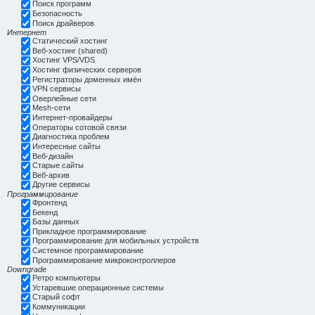
Поиск программ
Безопасность
Поиск драйверов
Интернет
Статический хостинг
Веб-хостинг (shared)
Хостинг VPS/VDS
Хостинг физических серверов
Регистраторы доменных имён
VPN сервисы
Оверлейные сети
Mesh-сети
Интернет-провайдеры
Операторы сотовой связи
Диагностика проблем
Интересные сайты
Веб-дизайн
Старые сайты
Веб-архив
Другие сервисы
Программирование
Фронтенд
Бекенд
Базы данных
Прикладное программирование
Программирование для мобильных устройств
Системное программирование
Программирование микроконтроллеров
Downgrade
Ретро компьютеры
Устаревшие операционные системы
Старый софт
Коммуникации