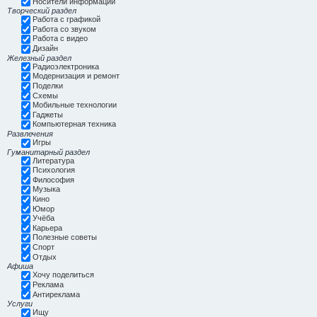
Носители информации
Творческий раздел
Работа с графикой
Работа со звуком
Работа с видео
Дизайн
Железный раздел
Радиоэлектроника
Модернизация и ремонт
Поделки
Схемы
Мобильные технологии
Гаджеты
Компьютерная техника
Развлечения
Игры
Гуманитарный раздел
Литература
Психология
Философия
Музыка
Кино
Юмор
Учёба
Карьера
Полезные советы
Спорт
Отдых
Афиша
Хочу поделиться
Реклама
Антиреклама
Услуги
Ищу