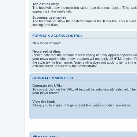
Topic titles only:
The feed will show the topic title rather than the post subject. This avoi
appearing in the item's title.
Suppress usernames:
The feed will not show the poster's name in the item's title. This is usef
looking feed titles.
FORMAT & ACCESS CONTROL
Newsfeed format:
Newsfeed styling:
Please note that the amount of feed styling actually applied depends on 
your news reader. Most news readers will not apply all HTML styles. P
the style text to learn more.
Note
: styling does not apply to items in th
external feeds required by the administrator.
GENERATE & VIEW FEED
Generate the URL:
To copy it, click on the URL. All text will be automatically selected. The
your news reader.
View the feed:
Allows you to inspect the generated feed source code in a window.
Board index