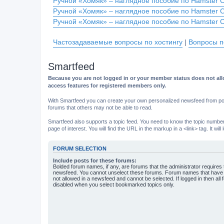
Ручной «Хомяк» – наглядное пособие по Hamster 
Ручной «Хомяк» – наглядное пособие по Hamster 
Ручной «Хомяк» – наглядное пособие по Hamster 
Частозадаваемые вопросы по хостингу
|
Вопросы п
Smartfeed
Because you are not logged in or your member status does not allo
access features for registered members only.
With Smartfeed you can create your own personalized newsfeed from post
forums that others may not be able to read.
Smartfeed also supports a topic feed. You need to know the topic number t
page of interest. You will find the URL in the markup in a <link> tag. It wi
FORUM SELECTION
Include posts for these forums:
Bolded forum names, if any, are forums that the administrator requires
newsfeed. You cannot unselect these forums. Forum names that have s
not allowed in a newsfeed and cannot be selected. If logged in then all 
disabled when you select bookmarked topics only.