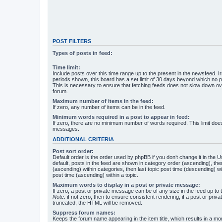
POST FILTERS
Types of posts in feed:
Time limit:
Include posts over this time range up to the present in the newsfeed. Ir
periods shown, this board has a set limit of 30 days beyond which no p
This is necessary to ensure that fetching feeds does not slow down ove
forum.
Maximum number of items in the feed:
If zero, any number of items can be in the feed.
Minimum words required in a post to appear in feed:
If zero, there are no minimum number of words required. This limit does
messages.
ADDITIONAL CRITERIA
Post sort order:
Default order is the order used by phpBB if you don’t change it in the 
default, posts in the feed are shown in category order (ascending), th
(ascending) within categories, then last topic post time (descending) w
post time (ascending) within a topic.
Maximum words to display in a post or private message:
If zero, a post or private message can be of any size in the feed up to th
Note
: if not zero, then to ensure consistent rendering, if a post or pr
truncated, the HTML will be removed.
Suppress forum names:
Keeps the forum name appearing in the item title, which results in a more