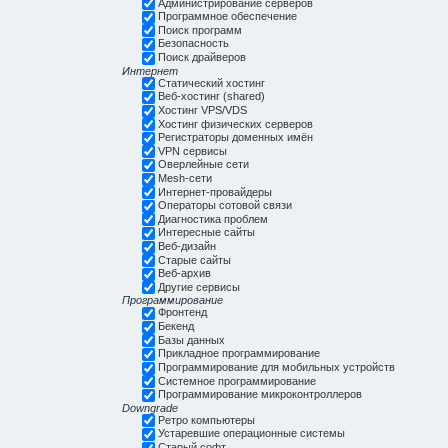
Администрирование серверов
Программное обеспечение
Поиск программ
Безопасность
Поиск драйверов
Интернет
Статический хостинг
Веб-хостинг (shared)
Хостинг VPS/VDS
Хостинг физических серверов
Регистраторы доменных имён
VPN сервисы
Оверлейные сети
Mesh-сети
Интернет-провайдеры
Операторы сотовой связи
Диагностика проблем
Интересные сайты
Веб-дизайн
Старые сайты
Веб-архив
Другие сервисы
Программирование
Фронтенд
Бекенд
Базы данных
Прикладное программирование
Программирование для мобильных устройств
Системное программирование
Программирование микроконтроллеров
Downgrade
Ретро компьютеры
Устаревшие операционные системы
Старый софт