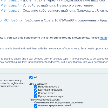
CMS. Глава 3
- Доступ к сайту через FTP, редактирование шаблона
CMS. Глава 4
- Устройство шаблона. Немного о включениях.
CMS. Глава 5
- Создание собственного шаблона. Загрузка файлов 
о IRC
|
Веб-чат
(работает в Opera 10.63/Win98 и современных брауз
w it, you can only subscribe to the list of public forums shown below. Please
log in
s on this board and read them with the newsreader of your choice. Smartfeed supports authe
o use this option and it can be used only for a single topic. The easiest way to get a feed UR
ll look something like this: /app.php/smartfeed/feed?tf=123. Copy that link into your newsreader
All
 to be shown in any
trikethrough text are
Всё о форуме
forum selection is
Новости форума
Критика и проблемы
Вопрос-ответ
Предложения и идеи
Технологический раздел
Современные операционные системы
Администрирование сетей