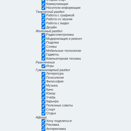
Коммуникации
Носители информации
Творческий раздел
Работа с графикой
Работа со звуком
Работа с видео
Дизайн
Железный раздел
Радиоэлектроника
Модернизация и ремонт
Поделки
Схемы
Мобильные технологии
Гаджеты
Компьютерная техника
Развлечения
Игры
Гуманитарный раздел
Литература
Психология
Философия
Музыка
Кино
Юмор
Учёба
Карьера
Полезные советы
Спорт
Отдых
Афиша
Хочу поделиться
Реклама
Антиреклама