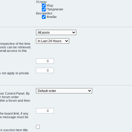
Услуги
Ищу
Предлагаю
Беспредел
Флейм
respective of the time
osts can be retrieved.
rall access to this
 not apply to private
User Control Panel. By
en forum order
ithin a forum and then
e board limit, if any.
ivate message must be
 succinct item title.