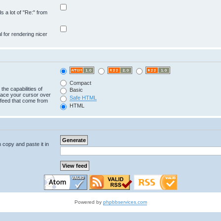
ds a lot of "Re:" from
ul for rendering nicer
Compact
the capabilities of
Basic
lace your cursor over
Safe HTML
e feed that come from
HTML
n copy and paste it in
Powered by
phpbbservices.com