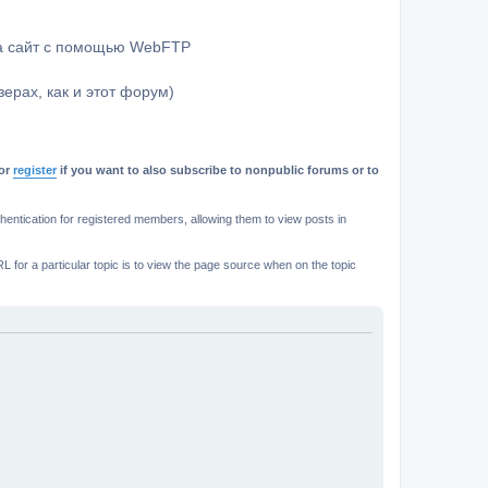
на сайт с помощью WebFTP
ерах, как и этот форум)
or
register
if you want to also subscribe to nonpublic forums or to
ntication for registered members, allowing them to view posts in
L for a particular topic is to view the page source when on the topic
.