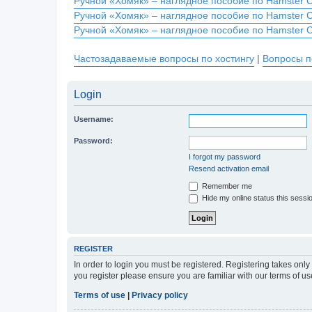
Ручной «Хомяк» – наглядное пособие по Hamster 
Ручной «Хомяк» – наглядное пособие по Hamster 
Ручной «Хомяк» – наглядное пособие по Hamster 
Частозадаваемые вопросы по хостингу
|
Вопросы п
Login
Username:
Password:
I forgot my password
Resend activation email
Remember me
Hide my online status this sessi
REGISTER
In order to login you must be registered. Registering takes onl
you register please ensure you are familiar with our terms of 
Terms of use
|
Privacy policy