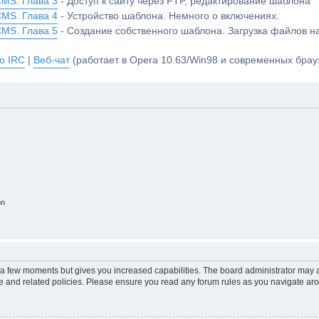
CMS. Глава 3
- Доступ к сайту через FTP, редактирование шаблона
CMS. Глава 4
- Устройство шаблона. Немного о включениях.
CMS. Глава 5
- Создание собственного шаблона. Загрузка файлов 
о IRC
|
Веб-чат
(работает в Opera 10.63/Win98 и современных брауз
on
y a few moments but gives you increased capabilities. The board administrator may a
use and related policies. Please ensure you read any forum rules as you navigate ar