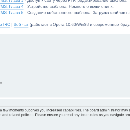
CMS. Глава 3
- Доступ к сайту через FTP, редактирование шаблона
CMS. Глава 4
- Устройство шаблона. Немного о включениях.
CMS. Глава 5
- Создание собственного шаблона. Загрузка файлов 
о IRC
|
Веб-чат
(работает в Opera 10.63/Win98 и современных брауз
on
y a few moments but gives you increased capabilities. The board administrator may a
use and related policies. Please ensure you read any forum rules as you navigate ar