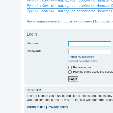
Ручной «Хомяк» – наглядное пособие по Hamster 
Ручной «Хомяк» – наглядное пособие по Hamster 
Ручной «Хомяк» – наглядное пособие по Hamster 
Частозадаваемые вопросы по хостингу
|
Вопросы п
Login
Username:
Password:
I forgot my password
Resend activation email
Remember me
Hide my online status this sessi
REGISTER
In order to login you must be registered. Registering takes onl
you register please ensure you are familiar with our terms of 
Terms of use
|
Privacy policy