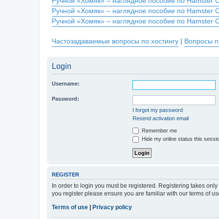
Ручной «Хомяк» – наглядное пособие по Hamster 
Ручной «Хомяк» – наглядное пособие по Hamster 
Ручной «Хомяк» – наглядное пособие по Hamster 
Частозадаваемые вопросы по хостингу
|
Вопросы п
Login
Username:
Password:
I forgot my password
Resend activation email
Remember me
Hide my online status this sessi
REGISTER
In order to login you must be registered. Registering takes onl
you register please ensure you are familiar with our terms of 
Terms of use
|
Privacy policy