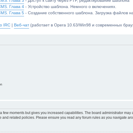
CMS. Глава 3
- Доступ к сайту через FTP, редактирование шаблона
CMS. Глава 4
- Устройство шаблона. Немного о включениях.
CMS. Глава 5
- Создание собственного шаблона. Загрузка файлов 
о IRC
|
Веб-чат
(работает в Opera 10.63/Win98 и современных брауз
on
y a few moments but gives you increased capabilities. The board administrator may a
use and related policies. Please ensure you read any forum rules as you navigate ar