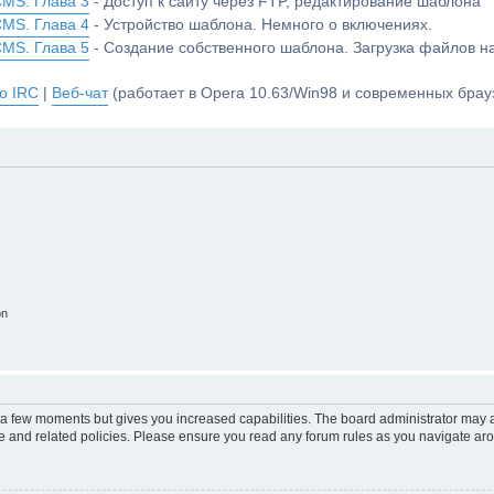
CMS. Глава 3
- Доступ к сайту через FTP, редактирование шаблона
CMS. Глава 4
- Устройство шаблона. Немного о включениях.
CMS. Глава 5
- Создание собственного шаблона. Загрузка файлов 
о IRC
|
Веб-чат
(работает в Opera 10.63/Win98 и современных брауз
on
y a few moments but gives you increased capabilities. The board administrator may a
use and related policies. Please ensure you read any forum rules as you navigate ar