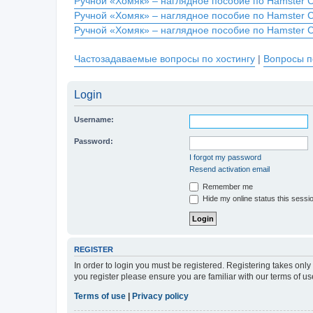
Ручной «Хомяк» – наглядное пособие по Hamster 
Ручной «Хомяк» – наглядное пособие по Hamster 
Ручной «Хомяк» – наглядное пособие по Hamster 
Частозадаваемые вопросы по хостингу
|
Вопросы п
Login
Username:
Password:
I forgot my password
Resend activation email
Remember me
Hide my online status this sessi
REGISTER
In order to login you must be registered. Registering takes onl
you register please ensure you are familiar with our terms of 
Terms of use
|
Privacy policy