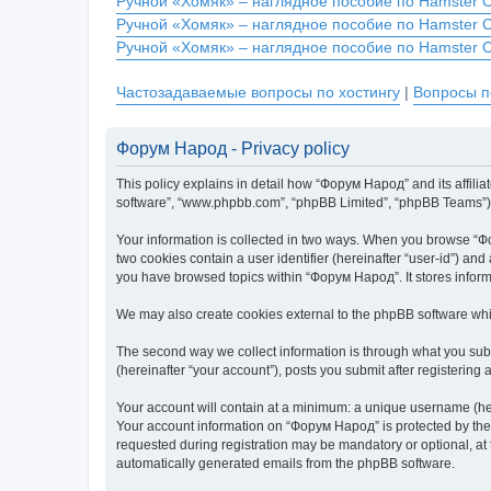
Ручной «Хомяк» – наглядное пособие по Hamster 
Ручной «Хомяк» – наглядное пособие по Hamster 
Ручной «Хомяк» – наглядное пособие по Hamster 
Частозадаваемые вопросы по хостингу
|
Вопросы п
Форум Народ - Privacy policy
This policy explains in detail how “Форум Народ” and its affilia
software”, “www.phpbb.com”, “phpBB Limited”, “phpBB Teams”) use
Your information is collected in two ways. When you browse “Фор
two cookies contain a user identifier (hereinafter “user-id”) an
you have browsed topics within “Форум Народ”. It stores infor
We may also create cookies external to the phpBB software whi
The second way we collect information is through what you subm
(hereinafter “your account”), posts you submit after registering 
Your account will contain at a minimum: a unique username (here
Your account information on “Форум Народ” is protected by the 
requested during registration may be mandatory or optional, at 
automatically generated emails from the phpBB software.