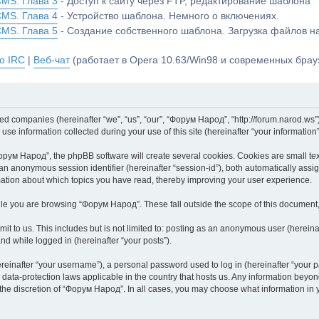
CMS. Глава 3
- Доступ к сайту через FTP, редактирование шаблона
CMS. Глава 4
- Устройство шаблона. Немного о включениях.
CMS. Глава 5
- Создание собственного шаблона. Загрузка файлов 
о IRC
|
Веб-чат
(работает в Opera 10.63/Win98 и современных брауз
ted companies (hereinafter “we”, “us”, “our”, “Форум Народ”, “http://forum.narod.ws”
 information collected during your use of this site (hereinafter “your information”
ум Народ”, the phpBB software will create several cookies. Cookies are small text f
d an anonymous session identifier (hereinafter “session-id”), both automatically ass
mation about which topics you have read, thereby improving your user experience.
le you are browsing “Форум Народ”. These fall outside the scope of this document
it to us. This includes but is not limited to: posting as an anonymous user (herei
and while logged in (hereinafter “your posts”).
inafter “your username”), a personal password used to log in (hereinafter “your pa
data-protection laws applicable in the country that hosts us. Any information bey
the discretion of “Форум Народ”. In all cases, you may choose what information in yo