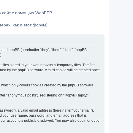
на сайт с помощью WebFTP
ерах, как и этот форум)
) and phpBB (hereinafter “they”, “them”, “their”, “phpBB
).
iles stored in your web browser’s temporary files. The first
igned by the phpBB software. A third cookie will be created once
, which only covers cookies created by the phpBB software.
nafter “anonymous posts”), registering on “Форум Народ”
ssword”), a valid email address (hereinafter “your email”).
ond your username, password, and email address that is
ur account is publicly displayed. You may also opt in or out of