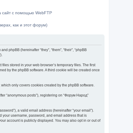
на сайт с помощью WebFTP
ерах, как и этот форум)
) and phpBB (hereinafter “they”, “them”, “their”, “phpBB
).
iles stored in your web browser’s temporary files. The first
igned by the phpBB software. A third cookie will be created once
, which only covers cookies created by the phpBB software.
nafter “anonymous posts”), registering on “Форум Народ”
ssword”), a valid email address (hereinafter “your email”).
ond your username, password, and email address that is
ur account is publicly displayed. You may also opt in or out of