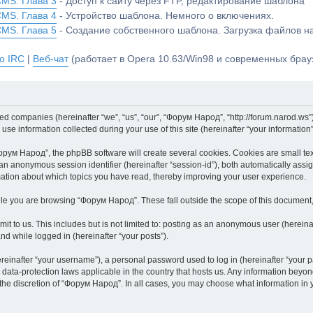
CMS. Глава 3
- Доступ к сайту через FTP, редактирование шаблона
CMS. Глава 4
- Устройство шаблона. Немного о включениях.
CMS. Глава 5
- Создание собственного шаблона. Загрузка файлов 
о IRC
|
Веб-чат
(работает в Opera 10.63/Win98 и современных брауз
ted companies (hereinafter “we”, “us”, “our”, “Форум Народ”, “http://forum.narod.ws”
 information collected during your use of this site (hereinafter “your information”
ум Народ”, the phpBB software will create several cookies. Cookies are small text f
d an anonymous session identifier (hereinafter “session-id”), both automatically ass
mation about which topics you have read, thereby improving your user experience.
le you are browsing “Форум Народ”. These fall outside the scope of this document
it to us. This includes but is not limited to: posting as an anonymous user (herei
and while logged in (hereinafter “your posts”).
inafter “your username”), a personal password used to log in (hereinafter “your pa
data-protection laws applicable in the country that hosts us. Any information bey
the discretion of “Форум Народ”. In all cases, you may choose what information in yo