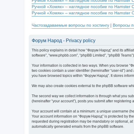
Ручной «Хомяк» – наглядное пособие по Hamster 
Ручной «Хомяк» – наглядное пособие по Hamster 
Ручной «Хомяк» – наглядное пособие по Hamster 
Частозадаваемые вопросы по хостингу
|
Вопросы п
Форум Народ - Privacy policy
This policy explains in detail how “Форум Народ” and its affilia
software”, “www.phpbb.com”, “phpBB Limited”, “phpBB Teams”) use
Your information is collected in two ways. When you browse “Фор
two cookies contain a user identifier (hereinafter “user-id”) an
you have browsed topics within “Форум Народ”. It stores infor
We may also create cookies external to the phpBB software whi
The second way we collect information is through what you subm
(hereinafter “your account”), posts you submit after registering 
Your account will contain at a minimum: a unique username (here
Your account information on “Форум Народ” is protected by the 
requested during registration may be mandatory or optional, at 
automatically generated emails from the phpBB software.