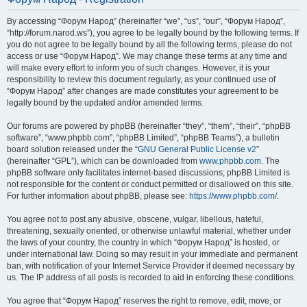
By accessing “Форум Народ” (hereinafter “we”, “us”, “our”, “Форум Народ”,
“http://forum.narod.ws”), you agree to be legally bound by the following terms. If
you do not agree to be legally bound by all the following terms, please do not
access or use “Форум Народ”. We may change these terms at any time and
will make every effort to inform you of such changes. However, it is your
responsibility to review this document regularly, as your continued use of
“Форум Народ” after changes are made constitutes your agreement to be
legally bound by the updated and/or amended terms.
Our forums are powered by phpBB (hereinafter “they”, “them”, “their”, “phpBB
software”, “www.phpbb.com”, “phpBB Limited”, “phpBB Teams”), a bulletin
board solution released under the “
GNU General Public License v2
”
(hereinafter “GPL”), which can be downloaded from
www.phpbb.com
. The
phpBB software only facilitates internet-based discussions; phpBB Limited is
not responsible for the content or conduct permitted or disallowed on this site.
For further information about phpBB, please see:
https://www.phpbb.com/
.
You agree not to post any abusive, obscene, vulgar, libellous, hateful,
threatening, sexually oriented, or otherwise unlawful material, whether under
the laws of your country, the country in which “Форум Народ” is hosted, or
under international law. Doing so may result in your immediate and permanent
ban, with notification of your Internet Service Provider if deemed necessary by
us. The IP address of all posts is recorded to aid in enforcing these conditions.
You agree that “Форум Народ” reserves the right to remove, edit, move, or