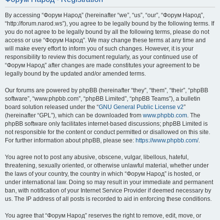
By accessing “Форум Народ” (hereinafter “we”, “us”, “our”, “Форум Народ”,
“http://forum.narod.ws”), you agree to be legally bound by the following terms. If
you do not agree to be legally bound by all the following terms, please do not
access or use “Форум Народ”. We may change these terms at any time and
will make every effort to inform you of such changes. However, it is your
responsibility to review this document regularly, as your continued use of
“Форум Народ” after changes are made constitutes your agreement to be
legally bound by the updated and/or amended terms.
Our forums are powered by phpBB (hereinafter “they”, “them”, “their”, “phpBB
software”, “www.phpbb.com”, “phpBB Limited”, “phpBB Teams”), a bulletin
board solution released under the “
GNU General Public License v2
”
(hereinafter “GPL”), which can be downloaded from
www.phpbb.com
. The
phpBB software only facilitates internet-based discussions; phpBB Limited is
not responsible for the content or conduct permitted or disallowed on this site.
For further information about phpBB, please see:
https://www.phpbb.com/
.
You agree not to post any abusive, obscene, vulgar, libellous, hateful,
threatening, sexually oriented, or otherwise unlawful material, whether under
the laws of your country, the country in which “Форум Народ” is hosted, or
under international law. Doing so may result in your immediate and permanent
ban, with notification of your Internet Service Provider if deemed necessary by
us. The IP address of all posts is recorded to aid in enforcing these conditions.
You agree that “Форум Народ” reserves the right to remove, edit, move, or