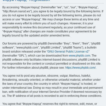
By accessing “Форум Народ” (hereinafter “we”, “us”, “our”, “Форум Народ”,
“http://forum.narod.ws”), you agree to be legally bound by the following terms. If
you do not agree to be legally bound by all the following terms, please do not
access or use “Форум Народ”. We may change these terms at any time and
will make every effort to inform you of such changes. However, it is your
responsibility to review this document regularly, as your continued use of
“Форум Народ” after changes are made constitutes your agreement to be
legally bound by the updated and/or amended terms.
Our forums are powered by phpBB (hereinafter “they”, “them”, “their”, “phpBB
software”, “www.phpbb.com”, “phpBB Limited”, “phpBB Teams”), a bulletin
board solution released under the “
GNU General Public License v2
”
(hereinafter “GPL”), which can be downloaded from
www.phpbb.com
. The
phpBB software only facilitates internet-based discussions; phpBB Limited is
not responsible for the content or conduct permitted or disallowed on this site.
For further information about phpBB, please see:
https://www.phpbb.com/
.
You agree not to post any abusive, obscene, vulgar, libellous, hateful,
threatening, sexually oriented, or otherwise unlawful material, whether under
the laws of your country, the country in which “Форум Народ” is hosted, or
under international law. Doing so may result in your immediate and permanent
ban, with notification of your Internet Service Provider if deemed necessary by
us. The IP address of all posts is recorded to aid in enforcing these conditions.
You agree that “Форум Народ” reserves the right to remove, edit, move, or