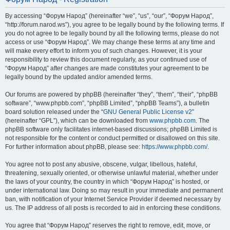
By accessing “Форум Народ” (hereinafter “we”, “us”, “our”, “Форум Народ”,
“http://forum.narod.ws”), you agree to be legally bound by the following terms. If
you do not agree to be legally bound by all the following terms, please do not
access or use “Форум Народ”. We may change these terms at any time and
will make every effort to inform you of such changes. However, it is your
responsibility to review this document regularly, as your continued use of
“Форум Народ” after changes are made constitutes your agreement to be
legally bound by the updated and/or amended terms.
Our forums are powered by phpBB (hereinafter “they”, “them”, “their”, “phpBB
software”, “www.phpbb.com”, “phpBB Limited”, “phpBB Teams”), a bulletin
board solution released under the “
GNU General Public License v2
”
(hereinafter “GPL”), which can be downloaded from
www.phpbb.com
. The
phpBB software only facilitates internet-based discussions; phpBB Limited is
not responsible for the content or conduct permitted or disallowed on this site.
For further information about phpBB, please see:
https://www.phpbb.com/
.
You agree not to post any abusive, obscene, vulgar, libellous, hateful,
threatening, sexually oriented, or otherwise unlawful material, whether under
the laws of your country, the country in which “Форум Народ” is hosted, or
under international law. Doing so may result in your immediate and permanent
ban, with notification of your Internet Service Provider if deemed necessary by
us. The IP address of all posts is recorded to aid in enforcing these conditions.
You agree that “Форум Народ” reserves the right to remove, edit, move, or