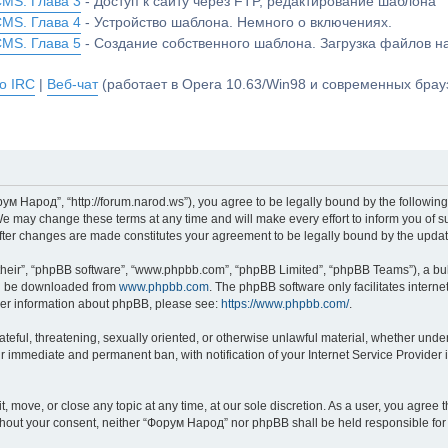
CMS. Глава 3
- Доступ к сайту через FTP, редактирование шаблона
CMS. Глава 4
- Устройство шаблона. Немного о включениях.
CMS. Глава 5
- Создание собственного шаблона. Загрузка файлов 
о IRC
|
Веб-чат
(работает в Opera 10.63/Win98 и современных брауз
м Народ”, “http://forum.narod.ws”), you agree to be legally bound by the following 
may change these terms at any time and will make every effort to inform you of suc
fter changes are made constitutes your agreement to be legally bound by the upd
their”, “phpBB software”, “www.phpbb.com”, “phpBB Limited”, “phpBB Teams”), a bull
can be downloaded from
www.phpbb.com
. The phpBB software only facilitates intern
rther information about phpBB, please see:
https://www.phpbb.com/
.
hateful, threatening, sexually oriented, or otherwise unlawful material, whether und
ur immediate and permanent ban, with notification of your Internet Service Provider 
 move, or close any topic at any time, at our sole discretion. As a user, you agree
y without your consent, neither “Форум Народ” nor phpBB shall be held responsible f