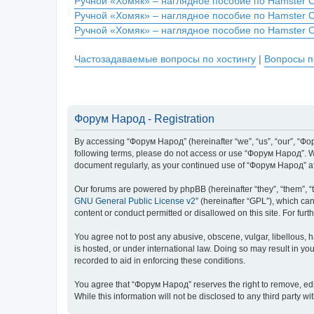
Ручной «Хомяк» – наглядное пособие по Hamster 
Ручной «Хомяк» – наглядное пособие по Hamster 
Ручной «Хомяк» – наглядное пособие по Hamster 
Частозадаваемые вопросы по хостингу
|
Вопросы п
Форум Народ - Registration
By accessing “Форум Народ” (hereinafter “we”, “us”, “our”, “Фору
following terms, please do not access or use “Форум Народ”. We 
document regularly, as your continued use of “Форум Народ” a
Our forums are powered by phpBB (hereinafter “they”, “them”, “
GNU General Public License v2
” (hereinafter “GPL”), which 
content or conduct permitted or disallowed on this site. For fu
You agree not to post any abusive, obscene, vulgar, libellous, 
is hosted, or under international law. Doing so may result in yo
recorded to aid in enforcing these conditions.
You agree that “Форум Народ” reserves the right to remove, edit,
While this information will not be disclosed to any third part