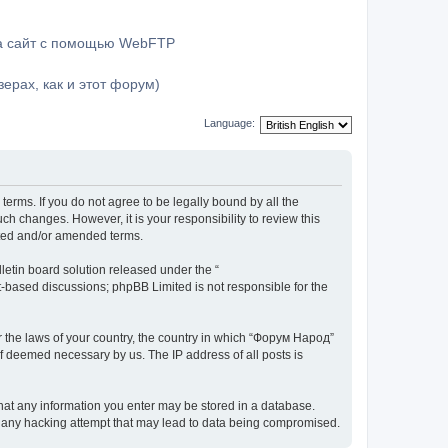
на сайт с помощью WebFTP
ерах, как и этот форум)
Language:
terms. If you do not agree to be legally bound by all the
h changes. However, it is your responsibility to review this
ated and/or amended terms.
etin board solution released under the “
et-based discussions; phpBB Limited is not responsible for the
er the laws of your country, the country in which “Форум Народ”
if deemed necessary by us. The IP address of all posts is
 that any information you enter may be stored in a database.
or any hacking attempt that may lead to data being compromised.