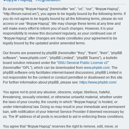
By accessing “Форум Народ” (hereinafter “we”, “us”, “our”, “Форум Народ”,
“http://forum.narod.ws”), you agree to be legally bound by the following terms. If
you do not agree to be legally bound by all the following terms, please do not
access or use “Форум Народ”. We may change these terms at any time and
will make every effort to inform you of such changes. However, it is your
responsibility to review this document regularly, as your continued use of
“Форум Народ” after changes are made constitutes your agreement to be
legally bound by the updated and/or amended terms.
Our forums are powered by phpBB (hereinafter “they”, “them”, “their”, “phpBB
software”, “www.phpbb.com”, “phpBB Limited”, “phpBB Teams”), a bulletin
board solution released under the “
GNU General Public License v2
”
(hereinafter “GPL”), which can be downloaded from
www.phpbb.com
. The
phpBB software only facilitates internet-based discussions; phpBB Limited is
not responsible for the content or conduct permitted or disallowed on this site.
For further information about phpBB, please see:
https://www.phpbb.com/
.
You agree not to post any abusive, obscene, vulgar, libellous, hateful,
threatening, sexually oriented, or otherwise unlawful material, whether under
the laws of your country, the country in which “Форум Народ” is hosted, or
under international law. Doing so may result in your immediate and permanent
ban, with notification of your Internet Service Provider if deemed necessary by
us. The IP address of all posts is recorded to aid in enforcing these conditions.
You agree that “Форум Народ” reserves the right to remove, edit, move, or