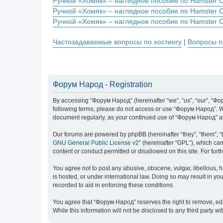
Ручной «Хомяк» – наглядное пособие по Hamster 
Ручной «Хомяк» – наглядное пособие по Hamster 
Ручной «Хомяк» – наглядное пособие по Hamster 
Частозадаваемые вопросы по хостингу
|
Вопросы п
Форум Народ - Registration
By accessing “Форум Народ” (hereinafter “we”, “us”, “our”, “Фору
following terms, please do not access or use “Форум Народ”. We 
document regularly, as your continued use of “Форум Народ” a
Our forums are powered by phpBB (hereinafter “they”, “them”, “
GNU General Public License v2
” (hereinafter “GPL”), which 
content or conduct permitted or disallowed on this site. For fu
You agree not to post any abusive, obscene, vulgar, libellous, 
is hosted, or under international law. Doing so may result in yo
recorded to aid in enforcing these conditions.
You agree that “Форум Народ” reserves the right to remove, edit,
While this information will not be disclosed to any third part