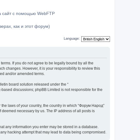
на сайт с помощью WebFTP
ерах, как и этот форум)
Language:
terms. If you do not agree to be legally bound by all the
h changes. However, it is your responsibility to review this
ated and/or amended terms.
etin board solution released under the “
et-based discussions; phpBB Limited is not responsible for the
er the laws of your country, the country in which “Форум Народ”
if deemed necessary by us. The IP address of all posts is
 that any information you enter may be stored in a database.
or any hacking attempt that may lead to data being compromised.