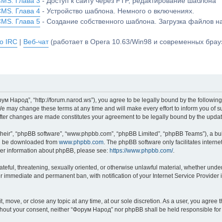
CMS. Глава 3
- Доступ к сайту через FTP, редактирование шаблона
CMS. Глава 4
- Устройство шаблона. Немного о включениях.
CMS. Глава 5
- Создание собственного шаблона. Загрузка файлов 
о IRC
|
Веб-чат
(работает в Opera 10.63/Win98 и современных брауз
м Народ”, “http://forum.narod.ws”), you agree to be legally bound by the following 
may change these terms at any time and will make every effort to inform you of suc
fter changes are made constitutes your agreement to be legally bound by the upd
their”, “phpBB software”, “www.phpbb.com”, “phpBB Limited”, “phpBB Teams”), a bull
can be downloaded from
www.phpbb.com
. The phpBB software only facilitates intern
rther information about phpBB, please see:
https://www.phpbb.com/
.
hateful, threatening, sexually oriented, or otherwise unlawful material, whether und
ur immediate and permanent ban, with notification of your Internet Service Provider 
 move, or close any topic at any time, at our sole discretion. As a user, you agree
y without your consent, neither “Форум Народ” nor phpBB shall be held responsible f