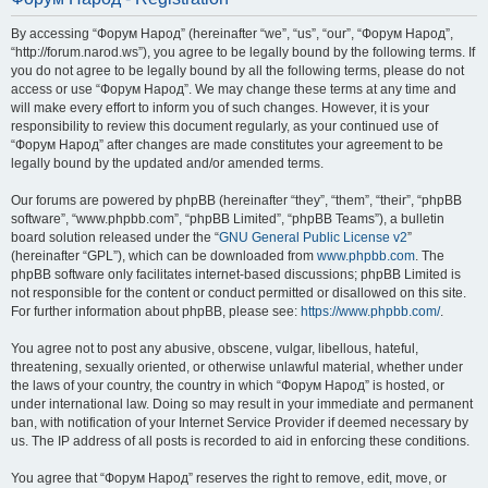
By accessing “Форум Народ” (hereinafter “we”, “us”, “our”, “Форум Народ”,
“http://forum.narod.ws”), you agree to be legally bound by the following terms. If
you do not agree to be legally bound by all the following terms, please do not
access or use “Форум Народ”. We may change these terms at any time and
will make every effort to inform you of such changes. However, it is your
responsibility to review this document regularly, as your continued use of
“Форум Народ” after changes are made constitutes your agreement to be
legally bound by the updated and/or amended terms.
Our forums are powered by phpBB (hereinafter “they”, “them”, “their”, “phpBB
software”, “www.phpbb.com”, “phpBB Limited”, “phpBB Teams”), a bulletin
board solution released under the “
GNU General Public License v2
”
(hereinafter “GPL”), which can be downloaded from
www.phpbb.com
. The
phpBB software only facilitates internet-based discussions; phpBB Limited is
not responsible for the content or conduct permitted or disallowed on this site.
For further information about phpBB, please see:
https://www.phpbb.com/
.
You agree not to post any abusive, obscene, vulgar, libellous, hateful,
threatening, sexually oriented, or otherwise unlawful material, whether under
the laws of your country, the country in which “Форум Народ” is hosted, or
under international law. Doing so may result in your immediate and permanent
ban, with notification of your Internet Service Provider if deemed necessary by
us. The IP address of all posts is recorded to aid in enforcing these conditions.
You agree that “Форум Народ” reserves the right to remove, edit, move, or