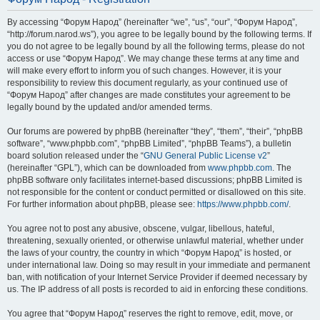
By accessing “Форум Народ” (hereinafter “we”, “us”, “our”, “Форум Народ”,
“http://forum.narod.ws”), you agree to be legally bound by the following terms. If
you do not agree to be legally bound by all the following terms, please do not
access or use “Форум Народ”. We may change these terms at any time and
will make every effort to inform you of such changes. However, it is your
responsibility to review this document regularly, as your continued use of
“Форум Народ” after changes are made constitutes your agreement to be
legally bound by the updated and/or amended terms.
Our forums are powered by phpBB (hereinafter “they”, “them”, “their”, “phpBB
software”, “www.phpbb.com”, “phpBB Limited”, “phpBB Teams”), a bulletin
board solution released under the “
GNU General Public License v2
”
(hereinafter “GPL”), which can be downloaded from
www.phpbb.com
. The
phpBB software only facilitates internet-based discussions; phpBB Limited is
not responsible for the content or conduct permitted or disallowed on this site.
For further information about phpBB, please see:
https://www.phpbb.com/
.
You agree not to post any abusive, obscene, vulgar, libellous, hateful,
threatening, sexually oriented, or otherwise unlawful material, whether under
the laws of your country, the country in which “Форум Народ” is hosted, or
under international law. Doing so may result in your immediate and permanent
ban, with notification of your Internet Service Provider if deemed necessary by
us. The IP address of all posts is recorded to aid in enforcing these conditions.
You agree that “Форум Народ” reserves the right to remove, edit, move, or