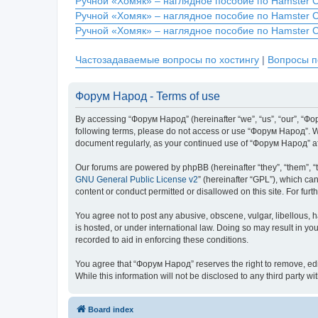
Ручной «Хомяк» – наглядное пособие по Hamster 
Ручной «Хомяк» – наглядное пособие по Hamster 
Ручной «Хомяк» – наглядное пособие по Hamster 
Частозадаваемые вопросы по хостингу
|
Вопросы п
Форум Народ - Terms of use
By accessing “Форум Народ” (hereinafter “we”, “us”, “our”, “Фору
following terms, please do not access or use “Форум Народ”. We 
document regularly, as your continued use of “Форум Народ” a
Our forums are powered by phpBB (hereinafter “they”, “them”, “
GNU General Public License v2
” (hereinafter “GPL”), which 
content or conduct permitted or disallowed on this site. For fu
You agree not to post any abusive, obscene, vulgar, libellous, 
is hosted, or under international law. Doing so may result in yo
recorded to aid in enforcing these conditions.
You agree that “Форум Народ” reserves the right to remove, edit,
While this information will not be disclosed to any third part
Board index