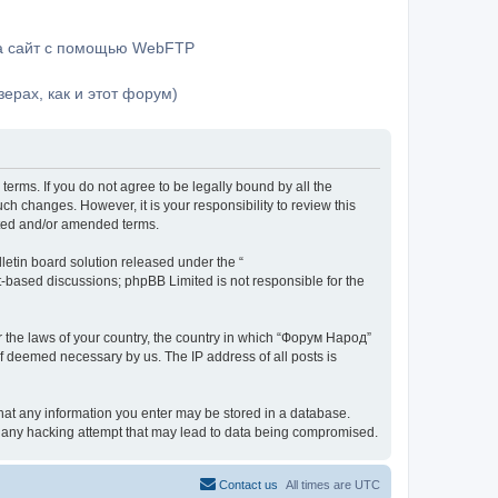
на сайт с помощью WebFTP
ерах, как и этот форум)
terms. If you do not agree to be legally bound by all the
h changes. However, it is your responsibility to review this
ated and/or amended terms.
etin board solution released under the “
et-based discussions; phpBB Limited is not responsible for the
er the laws of your country, the country in which “Форум Народ”
if deemed necessary by us. The IP address of all posts is
 that any information you enter may be stored in a database.
or any hacking attempt that may lead to data being compromised.
Contact us
All times are
UTC