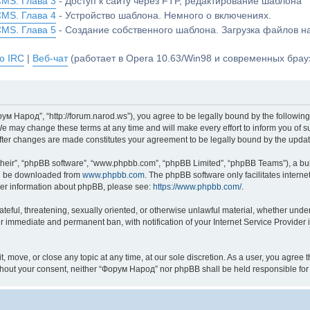
CMS. Глава 3
- Доступ к сайту через FTP, редактирование шаблона
CMS. Глава 4
- Устройство шаблона. Немного о включениях.
CMS. Глава 5
- Создание собственного шаблона. Загрузка файлов 
о IRC
|
Веб-чат
(работает в Opera 10.63/Win98 и современных брауз
м Народ”, “http://forum.narod.ws”), you agree to be legally bound by the following 
may change these terms at any time and will make every effort to inform you of suc
fter changes are made constitutes your agreement to be legally bound by the upd
their”, “phpBB software”, “www.phpbb.com”, “phpBB Limited”, “phpBB Teams”), a bull
can be downloaded from
www.phpbb.com
. The phpBB software only facilitates intern
rther information about phpBB, please see:
https://www.phpbb.com/
.
hateful, threatening, sexually oriented, or otherwise unlawful material, whether und
ur immediate and permanent ban, with notification of your Internet Service Provider 
 move, or close any topic at any time, at our sole discretion. As a user, you agree
y without your consent, neither “Форум Народ” nor phpBB shall be held responsible f