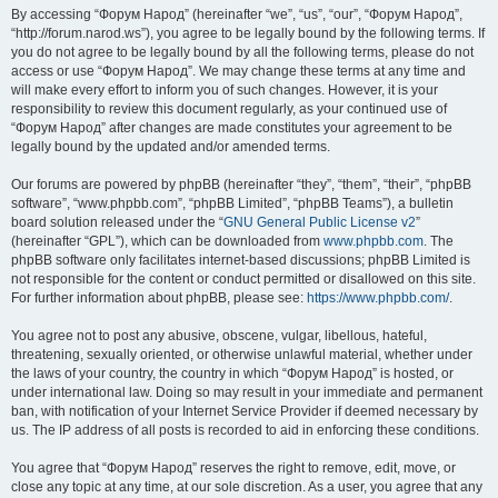
By accessing “Форум Народ” (hereinafter “we”, “us”, “our”, “Форум Народ”,
“http://forum.narod.ws”), you agree to be legally bound by the following terms. If
you do not agree to be legally bound by all the following terms, please do not
access or use “Форум Народ”. We may change these terms at any time and
will make every effort to inform you of such changes. However, it is your
responsibility to review this document regularly, as your continued use of
“Форум Народ” after changes are made constitutes your agreement to be
legally bound by the updated and/or amended terms.
Our forums are powered by phpBB (hereinafter “they”, “them”, “their”, “phpBB
software”, “www.phpbb.com”, “phpBB Limited”, “phpBB Teams”), a bulletin
board solution released under the “
GNU General Public License v2
”
(hereinafter “GPL”), which can be downloaded from
www.phpbb.com
. The
phpBB software only facilitates internet-based discussions; phpBB Limited is
not responsible for the content or conduct permitted or disallowed on this site.
For further information about phpBB, please see:
https://www.phpbb.com/
.
You agree not to post any abusive, obscene, vulgar, libellous, hateful,
threatening, sexually oriented, or otherwise unlawful material, whether under
the laws of your country, the country in which “Форум Народ” is hosted, or
under international law. Doing so may result in your immediate and permanent
ban, with notification of your Internet Service Provider if deemed necessary by
us. The IP address of all posts is recorded to aid in enforcing these conditions.
You agree that “Форум Народ” reserves the right to remove, edit, move, or
close any topic at any time, at our sole discretion. As a user, you agree that any