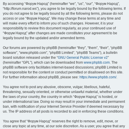
By accessing “Форум Народ” (hereinafter “we”, “us”, “our”, “Форум Народ”,
“http://forum.narod.ws”), you agree to be legally bound by the following terms. If
you do not agree to be legally bound by all the following terms, please do not
access or use “Форум Народ”. We may change these terms at any time and
will make every effort to inform you of such changes. However, it is your
responsibility to review this document regularly, as your continued use of
“Форум Народ” after changes are made constitutes your agreement to be
legally bound by the updated and/or amended terms.
Our forums are powered by phpBB (hereinafter “they”, “them”, “their”, “phpBB
software”, “www.phpbb.com”, “phpBB Limited”, “phpBB Teams”), a bulletin
board solution released under the “
GNU General Public License v2
”
(hereinafter “GPL”), which can be downloaded from
www.phpbb.com
. The
phpBB software only facilitates internet-based discussions; phpBB Limited is
not responsible for the content or conduct permitted or disallowed on this site.
For further information about phpBB, please see:
https://www.phpbb.com/
.
You agree not to post any abusive, obscene, vulgar, libellous, hateful,
threatening, sexually oriented, or otherwise unlawful material, whether under
the laws of your country, the country in which “Форум Народ” is hosted, or
under international law. Doing so may result in your immediate and permanent
ban, with notification of your Internet Service Provider if deemed necessary by
us. The IP address of all posts is recorded to aid in enforcing these conditions.
You agree that “Форум Народ” reserves the right to remove, edit, move, or
close any topic at any time, at our sole discretion. As a user, you agree that any