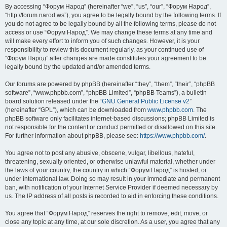
By accessing “Форум Народ” (hereinafter “we”, “us”, “our”, “Форум Народ”,
“http://forum.narod.ws”), you agree to be legally bound by the following terms. If
you do not agree to be legally bound by all the following terms, please do not
access or use “Форум Народ”. We may change these terms at any time and
will make every effort to inform you of such changes. However, it is your
responsibility to review this document regularly, as your continued use of
“Форум Народ” after changes are made constitutes your agreement to be
legally bound by the updated and/or amended terms.
Our forums are powered by phpBB (hereinafter “they”, “them”, “their”, “phpBB
software”, “www.phpbb.com”, “phpBB Limited”, “phpBB Teams”), a bulletin
board solution released under the “
GNU General Public License v2
”
(hereinafter “GPL”), which can be downloaded from
www.phpbb.com
. The
phpBB software only facilitates internet-based discussions; phpBB Limited is
not responsible for the content or conduct permitted or disallowed on this site.
For further information about phpBB, please see:
https://www.phpbb.com/
.
You agree not to post any abusive, obscene, vulgar, libellous, hateful,
threatening, sexually oriented, or otherwise unlawful material, whether under
the laws of your country, the country in which “Форум Народ” is hosted, or
under international law. Doing so may result in your immediate and permanent
ban, with notification of your Internet Service Provider if deemed necessary by
us. The IP address of all posts is recorded to aid in enforcing these conditions.
You agree that “Форум Народ” reserves the right to remove, edit, move, or
close any topic at any time, at our sole discretion. As a user, you agree that any