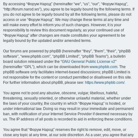
By accessing “Форум Народ” (hereinafter “we”, “us”, “our”, “Форум Народ”,
“http://forum.narod.ws”), you agree to be legally bound by the following terms. If
you do not agree to be legally bound by all the following terms, please do not
access or use “Форум Народ”. We may change these terms at any time and
will make every effort to inform you of such changes. However, it is your
responsibility to review this document regularly, as your continued use of
“Форум Народ” after changes are made constitutes your agreement to be
legally bound by the updated and/or amended terms.
Our forums are powered by phpBB (hereinafter “they”, “them”, “their”, “phpBB
software”, “www.phpbb.com”, “phpBB Limited”, “phpBB Teams”), a bulletin
board solution released under the “
GNU General Public License v2
”
(hereinafter “GPL”), which can be downloaded from
www.phpbb.com
. The
phpBB software only facilitates internet-based discussions; phpBB Limited is
not responsible for the content or conduct permitted or disallowed on this site.
For further information about phpBB, please see:
https://www.phpbb.com/
.
You agree not to post any abusive, obscene, vulgar, libellous, hateful,
threatening, sexually oriented, or otherwise unlawful material, whether under
the laws of your country, the country in which “Форум Народ” is hosted, or
under international law. Doing so may result in your immediate and permanent
ban, with notification of your Internet Service Provider if deemed necessary by
us. The IP address of all posts is recorded to aid in enforcing these conditions.
You agree that “Форум Народ” reserves the right to remove, edit, move, or
close any topic at any time, at our sole discretion. As a user, you agree that any