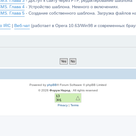
CMS. Глава 3
- Доступ к сайту через FTP, редактирование шаблона
CMS. Глава 4
- Устройство шаблона. Немного о включениях.
CMS. Глава 5
- Создание собственного шаблона. Загрузка файлов 
о IRC
|
Веб-чат
(работает в Opera 10.63/Win98 и современных брауз
Powered by
phpBB
® Forum Software © phpBB Limited
© 2026
Форум Народ
· All rights reserved
Privacy
|
Terms