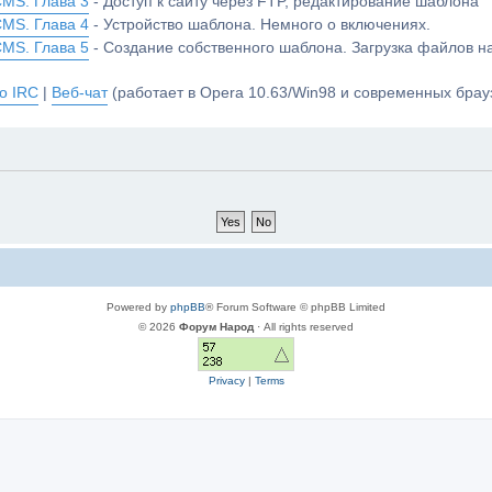
CMS. Глава 3
- Доступ к сайту через FTP, редактирование шаблона
CMS. Глава 4
- Устройство шаблона. Немного о включениях.
CMS. Глава 5
- Создание собственного шаблона. Загрузка файлов 
о IRC
|
Веб-чат
(работает в Opera 10.63/Win98 и современных брауз
Powered by
phpBB
® Forum Software © phpBB Limited
© 2026
Форум Народ
· All rights reserved
Privacy
|
Terms