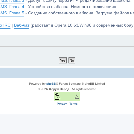
CMS. Глава 3
- Доступ к сайту через FTP, редактирование шаблона
CMS. Глава 4
- Устройство шаблона. Немного о включениях.
CMS. Глава 5
- Создание собственного шаблона. Загрузка файлов 
о IRC
|
Веб-чат
(работает в Opera 10.63/Win98 и современных брауз
Powered by
phpBB
® Forum Software © phpBB Limited
© 2026
Форум Народ
· All rights reserved
Privacy
|
Terms