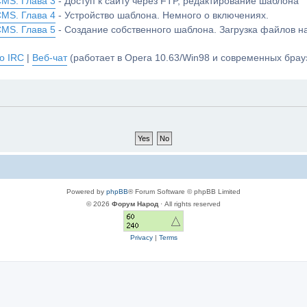
CMS. Глава 3
- Доступ к сайту через FTP, редактирование шаблона
CMS. Глава 4
- Устройство шаблона. Немного о включениях.
CMS. Глава 5
- Создание собственного шаблона. Загрузка файлов 
о IRC
|
Веб-чат
(работает в Opera 10.63/Win98 и современных брауз
Powered by
phpBB
® Forum Software © phpBB Limited
© 2026
Форум Народ
· All rights reserved
Privacy
|
Terms