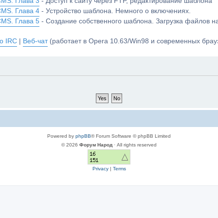
CMS. Глава 3
- Доступ к сайту через FTP, редактирование шаблона
CMS. Глава 4
- Устройство шаблона. Немного о включениях.
CMS. Глава 5
- Создание собственного шаблона. Загрузка файлов 
о IRC
|
Веб-чат
(работает в Opera 10.63/Win98 и современных брауз
Powered by
phpBB
® Forum Software © phpBB Limited
© 2026
Форум Народ
· All rights reserved
Privacy
|
Terms