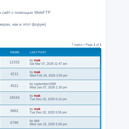
на сайт с помощью WebFTP
ерах, как и этот форум)
7 topics • Page
1
of
1
VIEWS
LAST POST
by
mak
12332
Sat Mar 07, 2026 11:47 am
by
mak
4212
Wed Feb 18, 2026 3:05 pm
by
september2489
4521
Wed Jan 07, 2026 1:16 pm
by
mak
16544
Tue Dec 02, 2025 6:10 pm
by
mak
9882
Tue Dec 02, 2025 5:55 pm
by
alsk
6786
Wed Jan 15, 2025 5:58 pm