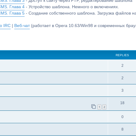
CMS. Глава 3
- Доступ к сайту через FTP, редактирование шаблона
CMS. Глава 4
- Устройство шаблона. Немного о включениях.
CMS. Глава 5
- Создание собственного шаблона. Загрузка файлов 
о IRC
|
Веб-чат
(работает в Opera 10.63/Win98 и современных брауз
REPLIES
2
2
3
18
1
2
0
8