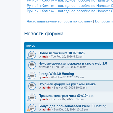
Ручной «Хомяк» – наглядное пособие по Hamster 
Ручной «Хомяк» – наглядное пособие по Hamster 
Ручной «Хомяк» – наглядное пособие по Hamster 
Частозадаваемые вопросы по хостингу
|
Вопросы п
Новости форума
TOPICS
Новости хостинга 10.02.2026
by
mak
»
Tue Feb 10, 2026 5:22 pm
Некоммерческая реклама в стиле web 1.0
by
zaraz7
»
Thu Feb 12, 2026 2:28 pm
4 года Web1.0 Hosting
by
mak
»
Wed Jan 07, 2026 8:27 am
Открыли форум на русском языке
by
admin
»
Sat Nov 02, 2024 10:01 pm
Правила телеграм чата @w10host
by
mak
»
Tue Dec 02, 2025 5:55 pm
Бонус для пользователей Web1.0 Hosting
by
admin
»
Sun Dec 22, 2024 10:13 pm