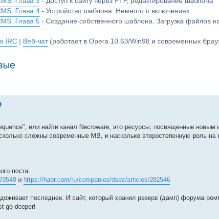
CMS. Глава 3
- Доступ к сайту через FTP, редактирование шаблона
CMS. Глава 4
- Устройство шаблона. Немного о включениях.
CMS. Глава 5
- Создание собственного шаблона. Загрузка файлов 
о IRC
|
Веб-чат
(работает в Opera 10.63/Win98 и современных брауз
вые
е
sequence", или найти канал Necroware, это ресурсы, посвященные новым
насколько сложны современные MB, и насколько второстепенную роль на 
ого поста.
278549
и
https://habr.com/ru/companies/dsec/articles/282546
 доживает последнее. И сайт, который хранил резерв (дамп) форума ром
t go deeper!