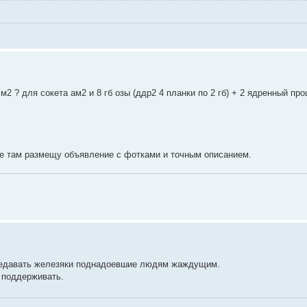
м2 ? для сокета ам2 и 8 гб озы (ддр2 4 планки по 2 гб) + 2 ядренный пр
же там размещу объявление с фотками и точным описанием.
ередавать железяки поднадоевшие людям жаждущим.
 поддерживать.