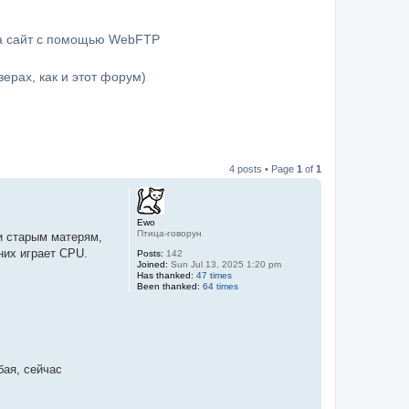
на сайт с помощью WebFTP
ерах, как и этот форум)
4 posts • Page
1
of
1
Ewo
Птица-говорун
 и старым матерям,
них играет CPU.
Posts:
142
Joined:
Sun Jul 13, 2025 1:20 pm
Has thanked:
47 times
Been thanked:
64 times
бая, сейчас