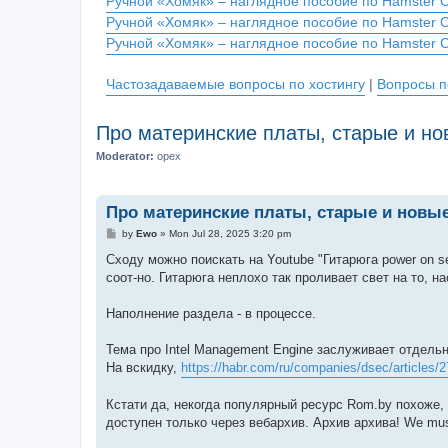
Ручной «Хомяк» – наглядное пособие по Hamster 
Ручной «Хомяк» – наглядное пособие по Hamster 
Ручной «Хомяк» – наглядное пособие по Hamster 
Частозадаваемые вопросы по хостингу
|
Вопросы п
Про материнские платы, старые и но
Moderator:
opex
Про материнские платы, старые и новы
P
by
Ewo
»
Mon Jul 28, 2025 3:20 pm
o
s
Сходу можно поискать на Youtube "Гитарюга power on 
t
соот-но. Гитарюга неплохо так проливает свет на то, 
Наполнение раздела - в процессе.
Тема про Intel Management Engine заслуживает отдельн
На вскидку,
https://habr.com/ru/companies/dsec/articles/
Кстати да, некогда популярный ресурс Rom.by похоже,
доступен только через вебархив. Архив архива! We mus