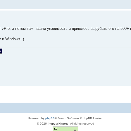
el vPro, а потом там нашли уязвимость и пришлось вырубать его на 500
к и Windows..)
Powered by
phpBB
® Forum Software © phpBB Limited
© 2026
Форум Народ
· All rights reserved