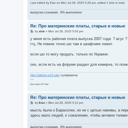
Last edited by
Ewo
on Mon Jul 28, 2025 5:29 pm, edited 1 time in total.
выгрузка сознания.. 8% выполнено
Re: Про материнские платы, старые и новые
P
by
alsk
»
Mon Jul 28, 2025 5:03 pm
o
s
у меня есть рабочая плата выпуска 2007 года: ? асус ? 
t
ггц. Не помню точно шо там в шкафчике лежит.
если шо то могу продать. только по Украине.
ооо, если есть на форуме раздел для комерча, то поз
http://aliskin.w10.site/
суперкапча
---
мне скоро 22/7*дес
Re: Про материнские платы, старые и новые
P
by
Ewo
»
Mon Jul 28, 2025 5:12 pm
o
s
мысль была о Барахолке, но не с целью наживы, а п
t
здесь мало людей, к сожалению, чтобы активно топики
выгрузка сознания.. 8% выполнено