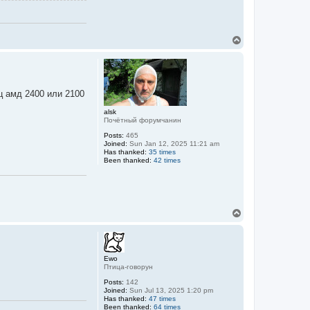
T
o
p
оц амд 2400 или 2100
alsk
Почётный форумчанин
Posts:
465
Joined:
Sun Jan 12, 2025 11:21 am
Has thanked:
35 times
Been thanked:
42 times
T
o
p
Ewo
Птица-говорун
Posts:
142
Joined:
Sun Jul 13, 2025 1:20 pm
Has thanked:
47 times
Been thanked:
64 times