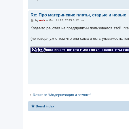
Re: Про материнские платы, старые и новые
P
by
mak
»
Mon Jul 28, 2025 6:12 pm
o
s
Когда-то работая на предприятии пользовался этой Int
t
(не говоря уж о том что она сама и есть уязвимость, ка
Return to “Модернизация и ремонт”
Board index