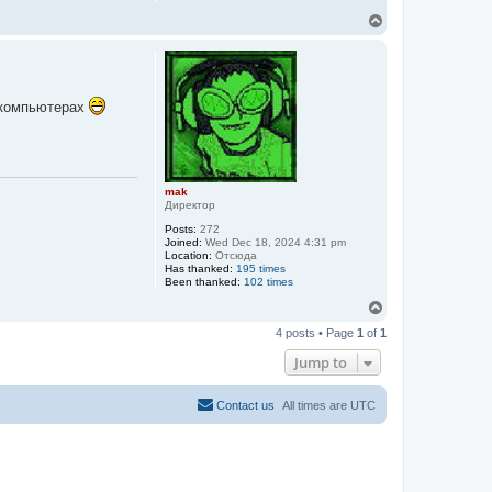
T
o
p
+ компьютерах
mak
Директор
Posts:
272
Joined:
Wed Dec 18, 2024 4:31 pm
Location:
Отсюда
Has thanked:
195 times
Been thanked:
102 times
T
o
4 posts • Page
1
of
1
p
Jump to
Contact us
All times are
UTC