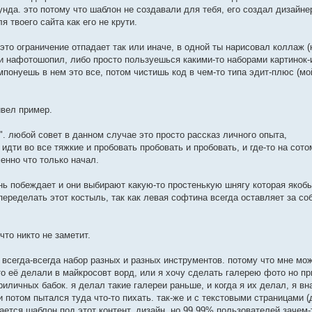
рунда. это потому что шаблон не создавали для тебя, его создал дизайне
 твоего сайта как его не крути.
то ограничение отпадает так или иначе, в одной ты нарисовал коллаж (
 и нафотошопил, либо просто пользуешься какими-то наборами картинок-
омпонуешь в нем это все, потом чистишь код в чем-то типа эдит-плюс (мо
ивел пример.
". любой совет в данном случае это просто рассказ личного опыта,
идти во все тяжкие и пробовать пробовать и пробовать, и где-то на сот
енно что только начал.
ень побеждает и они выбирают какую-то простенькую шнягу которая якоб
переделать этот костыль, так как левая софтина всегда оставляет за с
то никто не заметит.
 всегда-всегда набор разных и разных инструментов. потому что мне мо
то её делали в майкросовт ворд, или я хочу сделать галерею фото но пр
риличных бабок. я делал такие галереи раньше, и когда я их делал, я в
 потом пытался туда что-то пихать. так-же и с текстовыми страницами 
ается шаблон под этот контент, дизайн. но 99,99% пользователей зачем