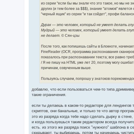
из серии "если бы мы знали что это такое, но мы не з
других (и тем более за $$$), знание "атомов" явлет
"черный ящик" из серии "и так сойдет", профи баланси
Дурак — это человек, который не умеет делать глу
Мудрый — это человек, который умеет делать глупо
не делает.
© Сян-цзы
После того, как попишешь сайты в Блокноте, начинает
FineReader (OCR, программа распознавания сканиров
показалось при распознавании текста; все равно тре
/ Я не пишу на HTML уже лет 20, поэтому могу ошибат
причинам, озвученным выше.
Пользуясь случаем, попрошу у знатоков порекомендов
добавлю, что если пользоваться чем-то типа дримвиве
такие ограничения.
если ты делаешь в каком-то редакторе для лендингов 
скриптов, они банальные, и только те что автор програ
это из разряда когда тебе надо сделать дырку в стене, 
и когда пользуешься таким редактором всегда получитс
есть. из этого же разряда поиск "нужного" шаблона в с
скидывают, ты выбираешь. потом ты начинаешь чистить