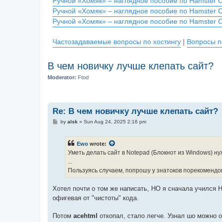
Ручной «Хомяк» – наглядное пособие по Hamster 
Ручной «Хомяк» – наглядное пособие по Hamster 
Ручной «Хомяк» – наглядное пособие по Hamster 
Частозадаваемые вопросы по хостингу
|
Вопросы п
В чем новичку лучше клепать сайт?
Moderator:
Ftod
Re: В чем новичку лучше клепать сайт?
P
by
alsk
»
Sun Aug 24, 2025 2:16 pm
o
s
t
Ewo
wrote:
Уметь делать сайт в Notepad (Блокнот из Windows) ну
...
Пользуясь случаем, попрошу у знатоков порекомендов
Хотел почти о том же написать, НО я сначала учился Н
офигевая от "чистоты" кода.
Потом
acehtml
откопал, стало легче. Узнал шо можно 