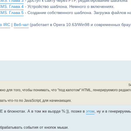
CMS. Глава 3
- Доступ к сайту через FTP, редактирование шаблона
CMS. Глава 4
- Устройство шаблона. Немного о включениях.
CMS. Глава 5
- Создание собственного шаблона. Загрузка файлов 
о IRC
|
Веб-чат
(работает в Opera 10.63/Win98 и современных брауз
S
жно для того, чтобы понимать, что "под капотом" HTML, генерируемого редакт
ать что-то по JavaScript, для начинающих.
Е в блокнотах. А в том же вьорде %:)), позже в
этом
, ну и в генерируем
обрабатывать события от кнопок мыши.