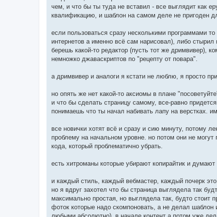
чем, и что бы ты туда не вставил - все выглядит как е
квалификацию, и шаблон на самом деле не пригоден для
если пользоваться сразу несколькими программами то э
интернетов а именно всё сам нарисовал), либо стырил
берешь какой-то редактор (пусть тот же дримвивер), к
немножко джаваскриптов по "рецепту от повара".
а дримвивер и аналоги я кстати не люблю, я просто пр
но опять же нет какой-то аксиомы в плане "посоветуйте
и что бы сделать страницу самому, все-равно придется 
понимаешь что ты начал набивать лапу на верстках. им
все новички хотят всё и сразу и сию минуту, потому л
проблему на начальном уровне. но потом они не могут 
кода, который проблематично убрать.
есть хитроманы которые убирают копирайтик и думают ч
и каждый стиль, каждый вебмастер, каждый почерк это
но я вдруг захотел что бы страница выглядела так буд
максимально простая, но выглядела так, будто стоит п
фоток которые надо скомпоновать, а не делал шаблон и
любыми абсолютно), в начале контент а потом уже дел