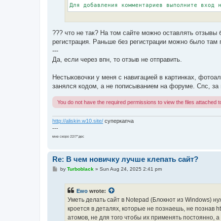
Для добавления комментариев выполните вход 
??? что не так? На том сайте можно оставлять отзывы б
регистрация. Раньше без регистрации можно было там 
---
Да, если через впн, то отзыв не отправить.
Нестыковочки у меня с навигацией в картинках, фотоа
занялся кодом, а не пописыванием на форуме. Спс, за 
You do not have the required permissions to view the files attached to
http://aliskin.w10.site/
суперкапча
---
мне скоро 22/7*дес
Re: В чем новичку лучше клепать сайт?
P
by
Turboblack
»
Sun Aug 24, 2025 2:41 pm
o
s
t
Ewo
wrote:
Уметь делать сайт в Notepad (Блокнот из Windows) ну
кроется в деталях, которые не познаешь, не познав ht
атомов, не для того чтобы их применять постоянно, 