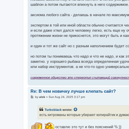
шаблон а потом пытаются впихнуть в него содержимое. 
аксиома любого сайта - делаешь в начале по максимум
экспертом в той или иной области обычно считается че
и если даже хтмл дался человеку легко, есть еще ну 
протяжении жизни не прикоснется, это могут быть и канв
и один и тот же сайт но с разным наполнением будет 
но потом ты понимаешь что надо и что не надо, и как 
заметно. у хорошего рыбака всегда определенная удочк
или набор инструментов. а не что-то одно универсальн
современное общество это стереотип считающий совокупнос
Re: В чем новичку лучше клепать сайт?
P
by
alsk
»
Sun Aug 24, 2025 3:17 pm
o
s
t
Turboblack
wrote:
есть хитроманы которые убирают копирайтик и думают
оставлю это тут и без пояснений %:))