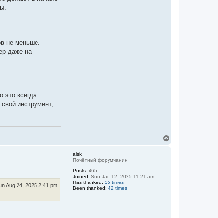
ны.
ов не меньше.
ер даже на
о это всегда
 свой инструмент,
T
o
p
alsk
Почётный форумчанин
Posts:
465
Joined:
Sun Jan 12, 2025 11:21 am
Has thanked:
35 times
un Aug 24, 2025 2:41 pm
Been thanked:
42 times