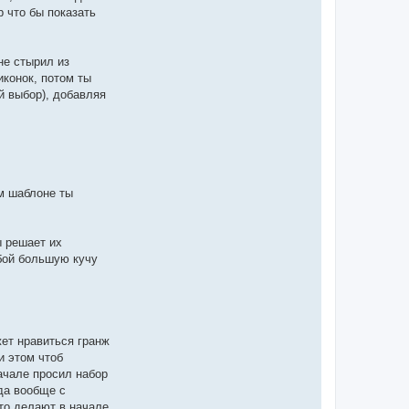
р что бы показать
не стырил из
иконок, потом ты
й выбор), добавляя
ом шаблоне ты
ы решает их
обой большую кучу
жет нравиться гранж
и этом чтоб
начале просил набор
(да вообще с
-то делают в начале