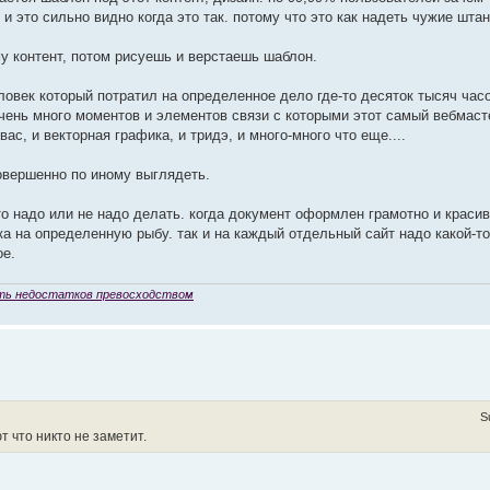
и это сильно видно когда это так. потому что это как надеть чужие шта
у контент, потом рисуешь и верстаешь шаблон.
ловек который потратил на определенное дело где-то десяток тысяч час
очень много моментов и элементов связи с которыми этот самый вебмаст
ас, и векторная графика, и тридэ, и много-много что еще....
совершенно по иному выглядеть.
это надо или не надо делать. когда документ оформлен грамотно и красив
а на определенную рыбу. так и на каждый отдельный сайт надо какой-то
ое.
ть недостатков превосходством
S
 что никто не заметит.