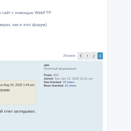
на сайт с помощью WebFTP
ерах, как и этот форум)
1
2
3
Previous
29 posts
alsk
Почётный форумчанин
Posts:
465
Joined:
Sun Jan 12, 2025 11:21 am
Has thanked:
35 times
un Aug 24, 2025 1:44 pm
Been thanked:
42 times
орами.
ый хтмл заглядывал,