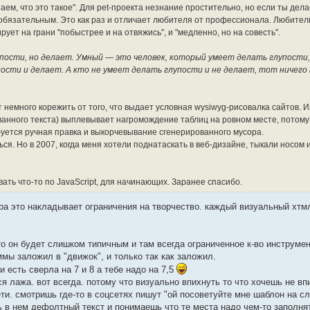
наем, что это такое". Для pet-проекта незнание простительно, но если ты дел
ся обязательным. Это как раз и отличает любителя от профессионала. Любител
рует на грани "побыстрее и на отвяжись", и "медленно, но на совесть".
пости, но делает. Умный — это человек, который умеет делать глупости,
сти и делает. А кто не умеет делать глупости и не делает, тот ничего 
 немного корежить от того, что выдает условная wysiwyg-рисовалка сайтов. Из
анного текста) выплевывает нагромождение таблиц на ровном месте, потому 
буется ручная правка и выкорчевывание сгенерированного мусора.
ься. Но в 2007, когда меня хотели поднатаскать в веб-дизайне, тыкали носом 
ать что-то по JavaScript, для начинающих. Заранее спасибо.
ра это накладывает ограничения на творчество. каждый визуальный хтм
то он будет слишком типичным и там всегда ограниченное к-во инструме
ммы заложил в "движок", и только так как заложил.
и есть сверла на 7 и 8 а тебе надо на 7,5
я лажа. вот всегда. потому что визуально впихнуть то что хочешь не впи
ети. смотришь где-то в соцсетях пишут "ой посоветуйте мне шаблон на с
 в нем дефолтный текст и понимаешь что те места надо чем-то заполня