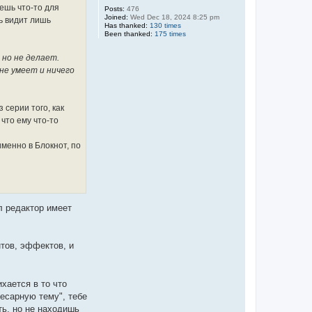
аешь что-то для
Posts:
476
Joined:
Wed Dec 18, 2024 8:25 pm
ь видит лишь
Has thanked:
130 times
Been thanked:
175 times
 но не делает.
не умеет и ничего
 серии того, как
что ему что-то
именно в Блокнот, по
л редактор имеет
нтов, эффектов, и
хается в то что
лесарную тему", тебе
ть, но не находишь