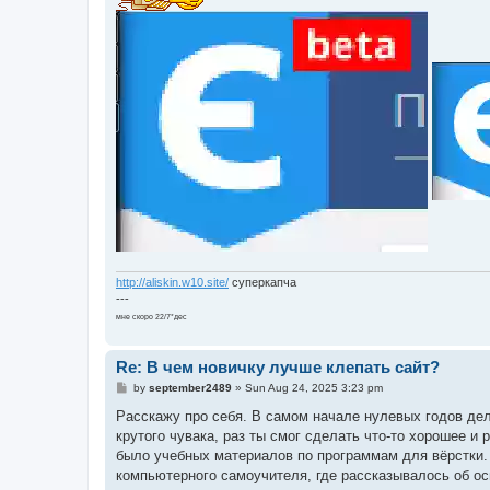
http://aliskin.w10.site/
суперкапча
---
мне скоро 22/7*дес
Re: В чем новичку лучше клепать сайт?
P
by
september2489
»
Sun Aug 24, 2025 3:23 pm
o
s
Расскажу про себя. В самом начале нулевых годов дел
t
крутого чувака, раз ты смог сделать что-то хорошее и 
было учебных материалов по программам для вёрстки. В
компьютерного самоучителя, где рассказывалось об ос