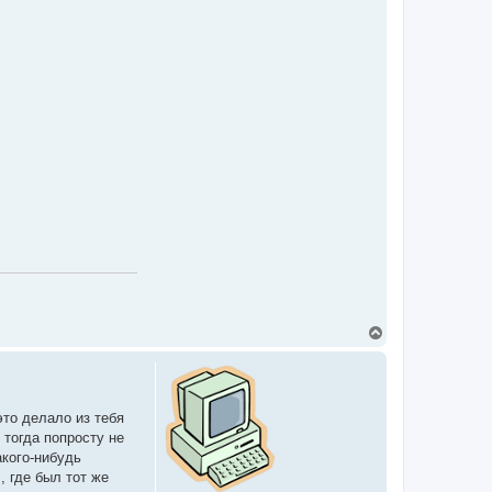
T
o
p
это делало из тебя
 тогда попросту не
акого-нибудь
, где был тот же