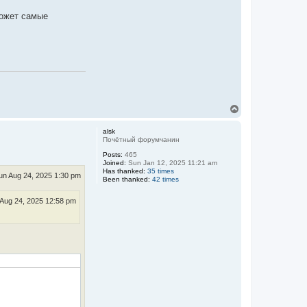
может самые
T
o
p
alsk
Почётный форумчанин
Posts:
465
Joined:
Sun Jan 12, 2025 11:21 am
Has thanked:
35 times
un Aug 24, 2025 1:30 pm
Been thanked:
42 times
Aug 24, 2025 12:58 pm