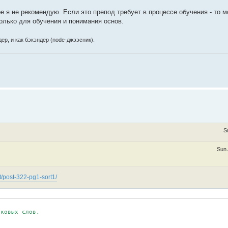
 я не рекомендую. Если это препод требует в процессе обучения - то 
олько для обучения и понимания основ.
ер, и как бэкэндер (node-джээсник).
S
Sun 
t/post-322-pg1-sort1/
ковых слов.
