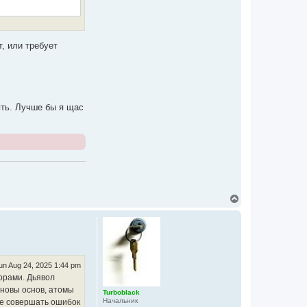
т, или требует
ять. Лучше бы я щас
T
o
p
un Aug 24, 2025 1:44 pm
торами. Дьявол
основы основ, атомы
Turboblack
Начальник
 не совершать ошибок