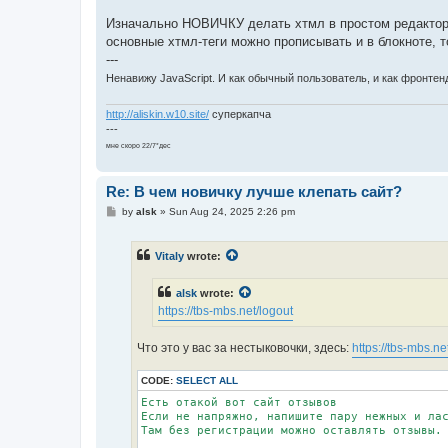
Изначально НОВИЧКУ делать хтмл в простом редакторе
основные хтмл-теги можно прописывать и в блокноте, т
---
Ненавижу JavaScript. И как обычный пользователь, и как фронтенд
http://aliskin.w10.site/
суперкапча
---
мне скоро 22/7*дес
Re: В чем новичку лучше клепать сайт?
P
by
alsk
»
Sun Aug 24, 2025 2:26 pm
o
s
t
Vitaly
wrote:
alsk
wrote:
https://tbs-mbs.net/logout
Что это у вас за нестыковочки, здесь:
https://tbs-mbs.ne
CODE:
SELECT ALL
Есть отакой вот сайт отзывов

Если не напряжно, напишите пару нежных и лас
Там без регистрации можно оставлять отзывы.
