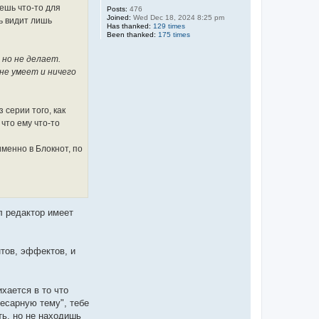
аешь что-то для
Posts:
476
Joined:
Wed Dec 18, 2024 8:25 pm
ь видит лишь
Has thanked:
129 times
Been thanked:
175 times
 но не делает.
не умеет и ничего
 серии того, как
что ему что-то
именно в Блокнот, по
л редактор имеет
нтов, эффектов, и
хается в то что
лесарную тему", тебе
ть, но не находишь