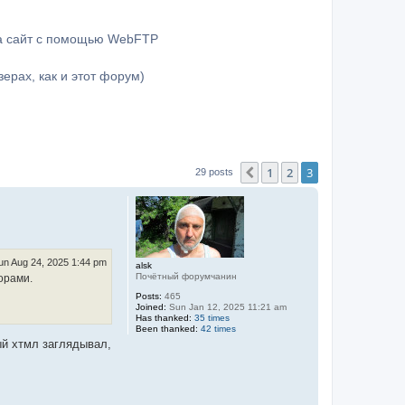
на сайт с помощью WebFTP
ерах, как и этот форум)
1
2
3
Previous
29 posts
un Aug 24, 2025 1:44 pm
alsk
Почётный форумчанин
орами.
Posts:
465
Joined:
Sun Jan 12, 2025 11:21 am
Has thanked:
35 times
Been thanked:
42 times
ый хтмл заглядывал,