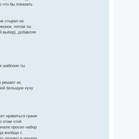
р что бы показать
не стырил из
иконок, потом ты
й выбор), добавляя
ом шаблоне ты
ы решает их
обой большую кучу
жет нравиться гранж
и этом чтоб
начале просил набор
(да вообще с
-то делают в начале