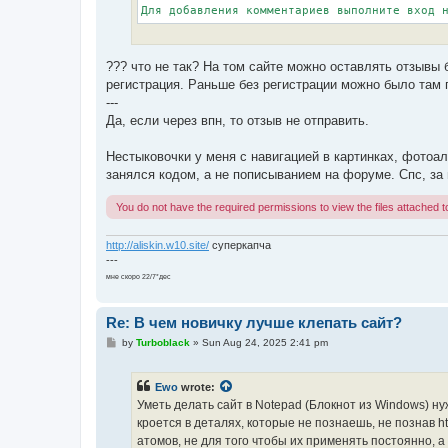
Для добавления комментариев выполните вход 
??? что не так? На том сайте можно оставлять отзывы б
регистрация. Раньше без регистрации можно было там 
---
Да, если через впн, то отзыв не отправить.
Нестыковочки у меня с навигацией в картинках, фотоа
занялся кодом, а не пописыванием на форуме. Спс, за 
You do not have the required permissions to view the files attached to
http://aliskin.w10.site/
суперкапча
---
мне скоро 22/7*дес
Re: В чем новичку лучше клепать сайт?
P
by
Turboblack
»
Sun Aug 24, 2025 2:41 pm
o
s
t
Ewo
wrote:
Уметь делать сайт в Notepad (Блокнот из Windows) ну
кроется в деталях, которые не познаешь, не познав ht
атомов, не для того чтобы их применять постоянно, 