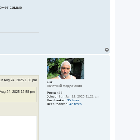
может самые
T
o
p
un Aug 24, 2025 1:30 pm
alsk
Почётный форумчанин
Aug 24, 2025 12:58 pm
Posts:
465
Joined:
Sun Jan 12, 2025 11:21 am
Has thanked:
35 times
Been thanked:
42 times