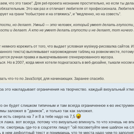
наем, что это такое". Для pet-проекта незнание простительно, но если ты дел
ся обязательным. Это как раз и отличает любителя от профессионала. Любител
рует на грани "побыстрее и на отвяжись", и "медленно, но на совесть".
пости, но делает. Умный — это человек, который умеет делать глупости,
сти и делает. А кто не умеет делать глупости и не делает, тот ничего 
 немного корежить от того, что выдает условная wysiwyg-рисовалка сайтов. Из
анного текста) выплевывает нагромождение таблиц на ровном месте, потому 
буется ручная правка и выкорчевывание сгенерированного мусора.
ься. Но в 2007, когда меня хотели поднатаскать в веб-дизайне, тыкали носом 
ать что-то по JavaScript, для начинающих. Заранее спасибо.
ра это накладывает ограничения на творчество. каждый визуальный хтм
то он будет слишком типичным и там всегда ограниченное к-во инструме
ммы заложил в "движок", и только так как заложил.
и есть сверла на 7 и 8 а тебе надо на 7,5
я лажа. вот всегда. потому что визуально впихнуть то что хочешь не впи
ети. смотришь где-то в соцсетях пишут "ой посоветуйте мне шаблон на с
 в нем дефолтный текст и понимаешь что те места надо чем-то заполня