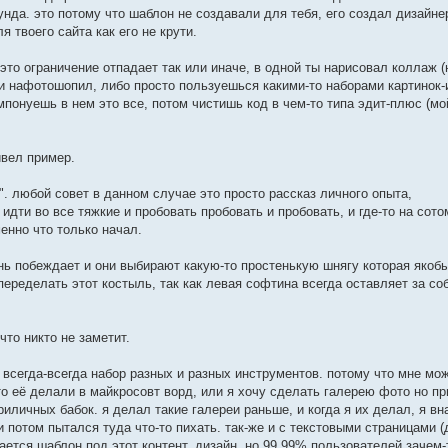
рунда. это потому что шаблон не создавали для тебя, его создал дизайне
 твоего сайта как его не крути.
то ограничение отпадает так или иначе, в одной ты нарисовал коллаж (
 и нафотошопил, либо просто пользуешься какими-то наборами картинок-
омпонуешь в нем это все, потом чистишь код в чем-то типа эдит-плюс (мо
ивел пример.
". любой совет в данном случае это просто рассказ личного опыта,
идти во все тяжкие и пробовать пробовать и пробовать, и где-то на сот
енно что только начал.
ень побеждает и они выбирают какую-то простенькую шнягу которая якоб
переделать этот костыль, так как левая софтина всегда оставляет за с
то никто не заметит.
 всегда-всегда набор разных и разных инструментов. потому что мне мо
то её делали в майкросовт ворд, или я хочу сделать галерею фото но пр
риличных бабок. я делал такие галереи раньше, и когда я их делал, я в
 потом пытался туда что-то пихать. так-же и с текстовыми страницами 
ается шаблон под этот контент, дизайн. но 99,99% пользователей зачем