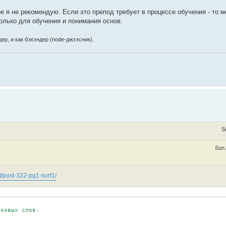
 я не рекомендую. Если это препод требует в процессе обучения - то 
олько для обучения и понимания основ.
ер, и как бэкэндер (node-джээсник).
S
Sun 
t/post-322-pg1-sort1/
ковых слов.
