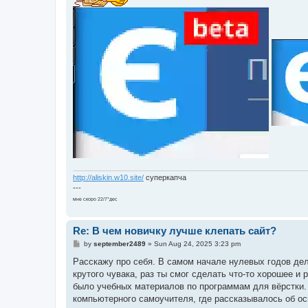
http://aliskin.w10.site/
суперкапча
---
мне скоро 22/7*дес
Re: В чем новичку лучше клепать сайт?
P
by
september2489
»
Sun Aug 24, 2025 3:23 pm
o
s
Расскажу про себя. В самом начале нулевых годов дел
t
крутого чувака, раз ты смог сделать что-то хорошее и 
было учебных материалов по программам для вёрстки. В
компьютерного самоучителя, где рассказывалось об ос