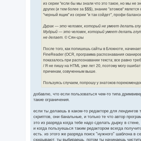
из серии "если бы мы знали что это такое, но мы не з
других (и тем более за $$$), знание "атомов" явлет
"черный ящик" из серии "и так сойдет", профи баланси
Дурак — это человек, который не умеет делать глу
Мудрый — это человек, который умеет делать глупо
не делает.
© Сян-цзы
После того, как попишешь сайты в Блокноте, начинает
FineReader (OCR, программа распознавания сканиров
показалось при распознавании текста; все равно тре
/ Я не пишу на HTML уже лет 20, поэтому могу ошибат
причинам, озвученным выше.
Пользуясь случаем, попрошу у знатоков порекомендов
добавлю, что если пользоваться чем-то типа дримвиве
такие ограничения.
если ты делаешь в каком-то редакторе для лендингов 
скриптов, они банальные, и только те что автор програ
это из разряда когда тебе надо сделать дырку в стене, 
и когда пользуешься таким редактором всегда получитс
есть. из этого же разряда поиск "нужного" шаблона в с
скидывают, ты выбираешь. потом ты начинаешь чистить