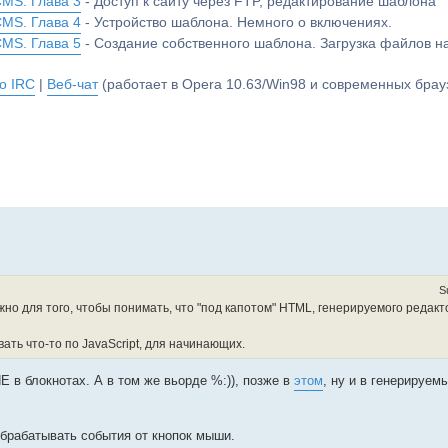
CMS. Глава 3
- Доступ к сайту через FTP, редактирование шаблона
CMS. Глава 4
- Устройство шаблона. Немного о включениях.
CMS. Глава 5
- Создание собственного шаблона. Загрузка файлов 
о IRC
|
Веб-чат
(работает в Opera 10.63/Win98 и современных брауз
S
жно для того, чтобы понимать, что "под капотом" HTML, генерируемого редакт
ать что-то по JavaScript, для начинающих.
Е в блокнотах. А в том же вьорде %:)), позже в
этом
, ну и в генерируем
обрабатывать события от кнопок мыши.