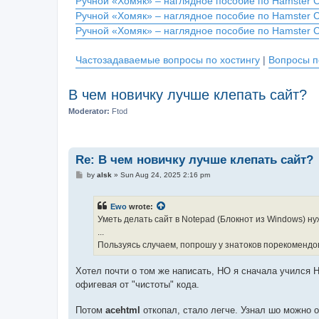
Ручной «Хомяк» – наглядное пособие по Hamster 
Ручной «Хомяк» – наглядное пособие по Hamster 
Ручной «Хомяк» – наглядное пособие по Hamster 
Частозадаваемые вопросы по хостингу
|
Вопросы п
В чем новичку лучше клепать сайт?
Moderator:
Ftod
Re: В чем новичку лучше клепать сайт?
P
by
alsk
»
Sun Aug 24, 2025 2:16 pm
o
s
t
Ewo
wrote:
Уметь делать сайт в Notepad (Блокнот из Windows) ну
...
Пользуясь случаем, попрошу у знатоков порекомендов
Хотел почти о том же написать, НО я сначала учился Н
офигевая от "чистоты" кода.
Потом
acehtml
откопал, стало легче. Узнал шо можно 