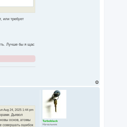
т, или требует
ять. Лучше бы я щас
T
o
p
un Aug 24, 2025 1:44 pm
торами. Дьявол
основы основ, атомы
Turboblack
Начальник
 не совершать ошибок