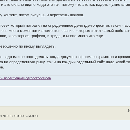
и это сильно видно когда это так. потому что это как надеть чужие шта
у контент, потом рисуешь и верстаешь шаблон.
ловек который потратил на определенное дело где-то десяток тысяч час
очень много моментов и элементов связи с которыми этот самый вебмаст
ас, и векторная графика, и тридэ, и много-много что еще....
совершенно по иному выглядеть.
это надо или не надо делать. когда документ оформлен грамотно и красив
а на определенную рыбу. так и на каждый отдельный сайт надо какой-то
ое.
ть недостатков превосходством
S
 что никто не заметит.