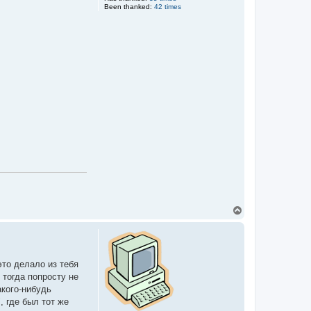
Been thanked:
42 times
T
o
p
это делало из тебя
 тогда попросту не
акого-нибудь
, где был тот же