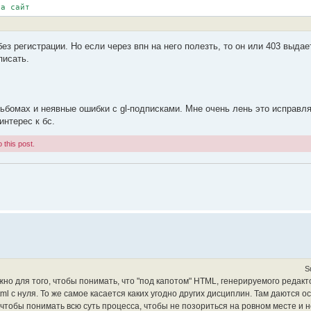
на сайт
ез регистрации. Но если через впн на него полезть, то он или 403 выдае
писать.
льбомах и неявные ошибки с gl-подписками. Мне очень лень это исправл
интерес к бс.
 this post.
S
жно для того, чтобы понимать, что "под капотом" HTML, генерируемого редак
ml с нуля. То же самое касается каких угодно других дисциплин. Там даются 
а чтобы понимать всю суть процесса, чтобы не позориться на ровном месте и