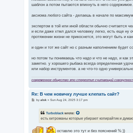
шаблон а потом пытаются впихнуть в него содержимое. 
аксиома любого сайта - делаешь в начале по максимум
экспертом в той или иной области обычно считается че
и если даже хтмл дался человеку легко, есть еще ну 
протяжении жизни не прикоснется, это могут быть и канв
и один и тот же сайт но с разным наполнением будет 
но потом ты понимаешь что надо и что не надо, и как 
заметно. у хорошего рыбака всегда определенная удочк
или набор инструментов. а не что-то одно универсальн
современное общество это стереотип считающий совокупнос
Re: В чем новичку лучше клепать сайт?
P
by
alsk
»
Sun Aug 24, 2025 3:17 pm
o
s
t
Turboblack
wrote:
есть хитроманы которые убирают копирайтик и думают
оставлю это тут и без пояснений %:))