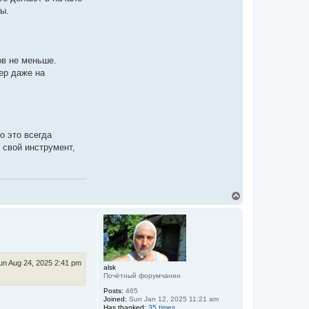
ны.
ов не меньше.
ер даже на
о это всегда
 свой инструмент,
T
o
p
un Aug 24, 2025 2:41 pm
alsk
Почётный форумчанин
Posts:
465
Joined:
Sun Jan 12, 2025 11:21 am
Has thanked:
35 times