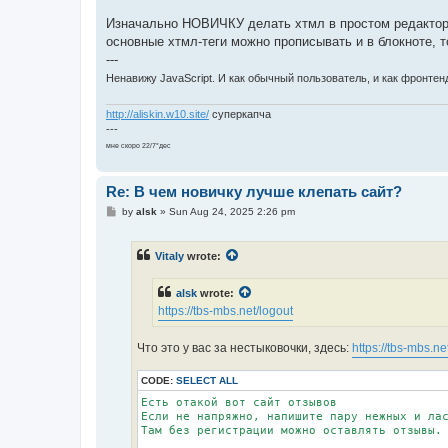
Изначально НОВИЧКУ делать хтмл в простом редакторе
основные хтмл-теги можно прописывать и в блокноте, т
---
Ненавижу JavaScript. И как обычный пользователь, и как фронтенд
http://aliskin.w10.site/
суперкапча
---
мне скоро 22/7*дес
Re: В чем новичку лучше клепать сайт?
P
by
alsk
»
Sun Aug 24, 2025 2:26 pm
o
s
t
Vitaly
wrote:
alsk
wrote:
https://tbs-mbs.net/logout
Что это у вас за нестыковочки, здесь:
https://tbs-mbs.ne
CODE:
SELECT ALL
Есть отакой вот сайт отзывов

Если не напряжно, напишите пару нежных и лас
Там без регистрации можно оставлять отзывы.
