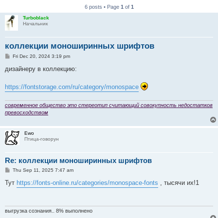
6 posts • Page
1
of
1
Turboblack
Начальник
коллекции моноширинных шрифтов
P
Fri Dec 20, 2024 3:19 pm
o
s
дизайнеру в коллекцию:
t
https://fontstorage.com/ru/category/monospace
современное общество это стереотип считающий совокупность недостатков
превосходством
Ewo
Птица-говорун
Re: коллекции моноширинных шрифтов
P
Thu Sep 11, 2025 7:47 am
o
s
Тут
https://fonts-online.ru/categories/monospace-fonts
, тысячи их!1
t
выгрузка сознания.. 8% выполнено