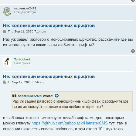
september2489
Птица-говорун
Re: коллекции моноширинных шрифтов
P
Thu Sep 11, 2025 7:14 pm
o
s
Раз уж зашёл разговор о моноширинных шрифтах, расскажите где вы
t
их используете и какие ваши любимые шрифты?
Turboblack
Начальник
Re: коллекции моноширинных шрифтов
P
Fri Sep 12, 2025 6:56 am
o
s
t
september2489
wrote:
Раз уж зашёл разговор о моноширинных шрифтах, расскажите где
вы их используете и какие ваши любимые шрифты?
в шаблонах которые имитируют дизайн софта мс дос, некоторые
можно глянуть
https://github.com/turboblack/HamsterCMS
тут, там в
описании ниже есть список шаблонов, и там около 10 штук таких