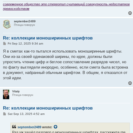
современное общество это стереотип считающий совокупность недостатков
превосходством
september2489
Птица-говорун
Re: коллекции моноширинных шрифтов
P
Fri Sep 12, 2025 9:34 am
o
s
Я в сметах как-то пытался использовать моноширинные шрифты.
t
Они из-за своей одинаковой ширины, по идее, должны были
упростить чтение цифр и беглое сопоставление разрядов чисел, но
по факту выглядели инородно, особенно, если смета была встроена
в документ, набранный обычным шрифтом. В общем, я отказался от
этой идеи.
Vitaly
Птица-говорун
Re: коллекции моноширинных шрифтов
P
Sat Sep 13, 2025 4:52 am
o
s
t
september2489
wrote:
Раз уж зашёл разговор о моноширинных шрифтах, расскажите где