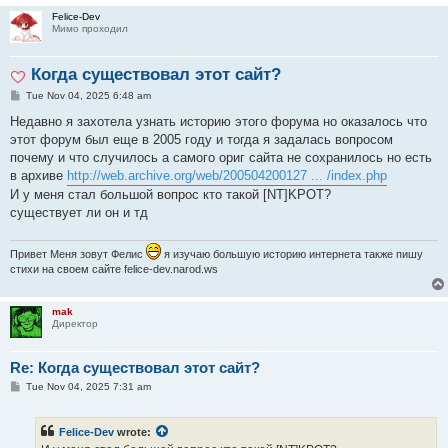
Felice-Dev
Мимо проходил
Когда существовал этот сайт?
P
Tue Nov 04, 2025 6:48 am
o
s
Недавно я захотела узнать историю этого форума но оказалось что
t
этот форум был еще в 2005 году и тогда я задалась вопросом
почему и что случилось а самого ориг сайта не сохранилось но есть
в архиве
http://web.archive.org/web/200504200127 ... /index.php
И у меня стал большой вопрос кто такой [NT]KPOT?
существует ли он и тд
Привет Меня зовут Фелис
я изучаю большую историю интернета также пишу
стихи на своем сайте felice-dev.narod.ws
mak
Директор
Re: Когда существовал этот сайт?
P
Tue Nov 04, 2025 7:31 am
o
s
t
Felice-Dev
wrote: