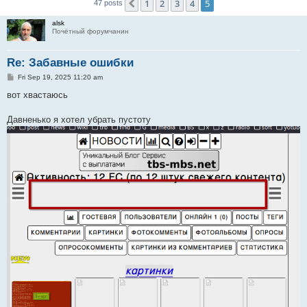
1
2
3
4
5
Previous
47 posts
alsk
Почётный форумчанин
Re: Забавные ошибки
P
Fri Sep 19, 2025 11:20 am
o
s
вот хвастаюсь
t
Давненько я хотел убрать пустоту