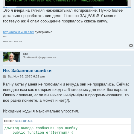
Это я вчера на тяп-ляп накнопкотыкал логирование. Нужно более
детально проработать сие дело. Пото шо ЗАДРАЛИ! У меня в
гостевую аж 4 спам сообщение прорвалось сквозь капчу.
http://aliskin.w10.site/
суперкапча
---
мне скоро 22/7*дес
alsk
Почётный форумчанин
Re: Забавные ошибки
P
Sat Nov 29, 2025 6:21 pm
o
s
Капчу боты у меня не поломали и никуда они не прорвались. Сейчас
t
поведаю вам как я открыл вход на блогсервис для всех без пароля.
Опишу словами, если вы ничего ни-бум-бум в программировании, то
всё равно поймете, а может и нет(?).
Исходные коды я максимально упростил.
CODE:
SELECT ALL
//метод вывода сообщения про ошибку

    public function er($errnum) {
