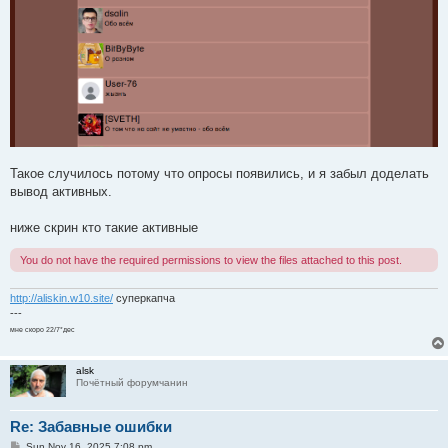
Такое случилось потому что опросы появились, и я забыл доделать
вывод активных.
ниже скрин кто такие активные
You do not have the required permissions to view the files attached to this post.
http://aliskin.w10.site/
суперкапча
---
мне скоро 22/7*дес
alsk
Почётный форумчанин
Re: Забавные ошибки
P
Sun Nov 16, 2025 7:08 pm