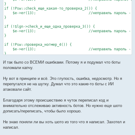
}

if (!Psw::check_еще_какая-то_проверка_2()) {

    $e->er(13);				//неправиль пароль - тут тоже не было выхода

}

if (!$lgn->check_и_еще_одна_проверка_3()) {  

    $e->er(13);				//неправиль пароль - тут тоже

}

if (!Psw::проверка_ногмер_4()) {

    $e->er(13);				//неправиль пароль -  и тут тоже

}

И так было со ВСЕМИ ошибками. Потому я и подумал что боты
//А ПОТОМ ЕСЛИ ЛОГИН СУЩЕСТВОВАЛ, ШЛА ЗАГРУЗКА ПРОФИЛЯ И ВХОД!
UserProfile::load_user_profile($lgn->uid);	//загрука профиля

поломали капчу.
UserSession::upd_sess_in_login_process();

Ну вот в принципе и всё. Это глупость, ошибка, недосмотр. Но я
перепугался не на шутку. Думал что это какие-то боты с ИИ
атаковали сайт.
Благодаря этому происшествию я чуток переписал код и
внимательно отслеживаю активность ботов. Но нужно еще шото
дописать/переписать, чтобы было хорошо.
Не знаю поняли ли вы хоть шото из того что я написал. Захотел и
написал.