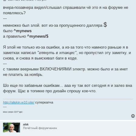
o
s
вчера-позавчера видел/слышал спрашивали чё это я на форуме не
t
появляюсь?
---
$
немножко был злой. вот из-за пропущенного далляра
было
^mynews
а правильно
^mynews/$
Я злой не только из-за ошибки, а из-за того что намного раньше я в
заметках написал
"глянуть в хтакцес"
, но пропустил эту заметку. и
снова, и снова я выискивал баги в коде.
---
с такими веерными ВКЛЮЧЕНИЯМИ электр. можно было и за инет
не платить за ноябрь.
Шо еще по забавным ошибкам... ааа ну так вот сегодня я и залез вна
форум. Щас в топикке про дизайн спрошу кое-что.
http://aliskin.w10.site/
суперкапча
---
мне скоро 22/7*дес
alsk
Почётный форумчанин