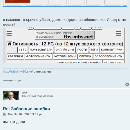
и наконец-то срочно убрал, даже не доделав обновление. И вид стал
лучше!
http://aliskin.w10.site/
суперкапча
---
мне скоро 22/7*дес
alsk
Почётный форумчанин
Re: Забавные ошибки
P
Thu Oct 09, 2025 3:42 pm
o
s
пышэм дали...
t