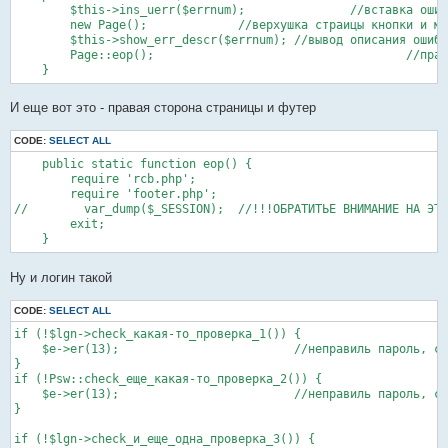
        $this->ins_uerr($errnum);   		//вставка ошибки в таблицу

        new Page();		//верхушка страицы кнопки и меню

        $this->show_err_descr($errnum);	//вывод описания ошибки

        Page::eop();        				//правая сторона и футер

И еще вот это - правая сторона страницы и футер
CODE:
SELECT ALL
    public static function eop() {

        require 'rcb.php';

        require 'footer.php';

//        var_dump($_SESSION);	//!!!ОБРАТИТЬЕ ВНИМАНИЕ НА ЭТУ ЗАКОММЕНТИРОВАННУЮ СТРОЧКУ!!! и нижний exit

        exit;

Ну и логин такой
CODE:
SELECT ALL
if (!$lgn->check_какая-то_проверка_1()) {      

    $e->er(13);				//неправиль пароль, стоп

}

if (!Psw::check_еще_какая-то_проверка_2()) {

    $e->er(13);				//неправиль пароль, стоп

}

if (!$lgn->check_и_еще_одна_проверка_3()) {  
