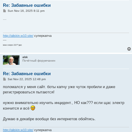
Re: Забавные ошибки
P
Sun Nov 16, 2025 8:11 pm
o
s
...
t
http://aliskin.w10.site/
суперкапча
---
мне скоро 22/7*дес
alsk
Почётный форумчанин
Re: Забавные ошибки
P
Sat Nov 22, 2025 12:48 pm
o
s
поломался у меня сайт. боты капчу уже чуток пробили и даже
t
регистрироваться пытаются!
нужно внимательно изучить инцидент., НО как??? если щас электр
кончится и всё
Думаю в декабре вообще без интернетов обойтись.
http://aliskin.w10.site/
суперкапча