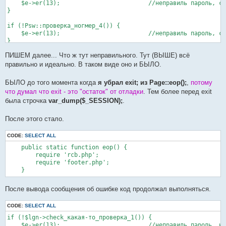
    $e->er(13);				//неправиль пароль, стоп

}

if (!Psw::проверка_ногмер_4()) {

    $e->er(13);				//неправиль пароль, стоп

}

ПИШЕМ далее... Что ж тут неправильного. Тут (ВЫШЕ) всё
UserProfile::load_user_profile($lgn->uid);	//загрука профиля

UserSession::upd_sess_in_login_process();

правильно и идеально. В таком виде оно и БЫЛО.
БЫЛО до того момента когда
я убрал exit; из Page::eop();
,
потому
что думал что exit - это "остаток" от отладки
. Тем более перед exit
была строчка
var_dump($_SESSION);
.
После этого стало.
CODE:
SELECT ALL
    public static function eop() {

        require 'rcb.php';

        require 'footer.php';

После вывода сообщения об ошибке код продолжал выполняться.
CODE:
SELECT ALL
if (!$lgn->check_какая-то_проверка_1()) {      

    $e->er(13);				//неправиль пароль, но код дальше исполнялся
