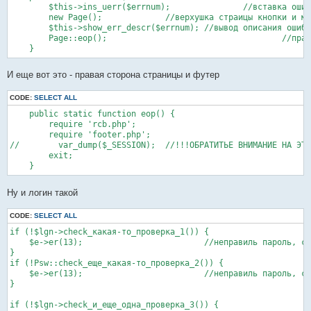
        $this->ins_uerr($errnum);   		//вставка ошибки в таблицу

        new Page();		//верхушка страицы кнопки и меню

        $this->show_err_descr($errnum);	//вывод описания ошибки

        Page::eop();        				//правая сторона и футер

И еще вот это - правая сторона страницы и футер
CODE:
SELECT ALL
    public static function eop() {

        require 'rcb.php';

        require 'footer.php';

//        var_dump($_SESSION);	//!!!ОБРАТИТЬЕ ВНИМАНИЕ НА ЭТУ ЗАКОММЕНТИРОВАННУЮ СТРОЧКУ!!! и нижний exit

        exit;

Ну и логин такой
CODE:
SELECT ALL
if (!$lgn->check_какая-то_проверка_1()) {      

    $e->er(13);				//неправиль пароль, стоп

}

if (!Psw::check_еще_какая-то_проверка_2()) {

    $e->er(13);				//неправиль пароль, стоп

}

if (!$lgn->check_и_еще_одна_проверка_3()) {  
