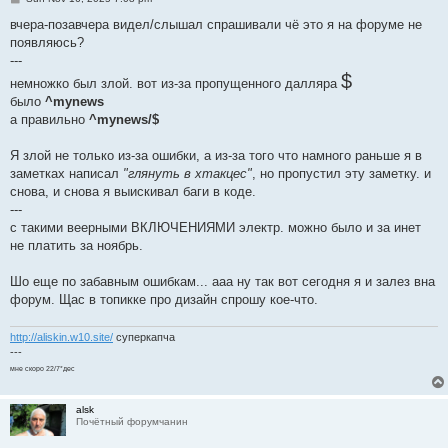
o
s
вчера-позавчера видел/слышал спрашивали чё это я на форуме не
t
появляюсь?
---
$
немножко был злой. вот из-за пропущенного далляра
было
^mynews
а правильно
^mynews/$
Я злой не только из-за ошибки, а из-за того что намного раньше я в
заметках написал
"глянуть в хтакцес"
, но пропустил эту заметку. и
снова, и снова я выискивал баги в коде.
---
с такими веерными ВКЛЮЧЕНИЯМИ электр. можно было и за инет
не платить за ноябрь.
Шо еще по забавным ошибкам... ааа ну так вот сегодня я и залез вна
форум. Щас в топикке про дизайн спрошу кое-что.
http://aliskin.w10.site/
суперкапча
---
мне скоро 22/7*дес
alsk
Почётный форумчанин