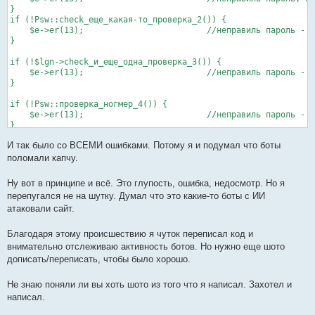
}

if (!Psw::check_еще_какая-то_проверка_2()) {

    $e->er(13);				//неправиль пароль - тут тоже не было выхода

}

if (!$lgn->check_и_еще_одна_проверка_3()) {  

    $e->er(13);				//неправиль пароль - тут тоже

}

if (!Psw::проверка_ногмер_4()) {

    $e->er(13);				//неправиль пароль -  и тут тоже

}

И так было со ВСЕМИ ошибками. Потому я и подумал что боты
//А ПОТОМ ЕСЛИ ЛОГИН СУЩЕСТВОВАЛ, ШЛА ЗАГРУЗКА ПРОФИЛЯ И ВХОД!
UserProfile::load_user_profile($lgn->uid);	//загрука профиля

поломали капчу.
UserSession::upd_sess_in_login_process();

Ну вот в принципе и всё. Это глупость, ошибка, недосмотр. Но я
перепугался не на шутку. Думал что это какие-то боты с ИИ
атаковали сайт.
Благодаря этому происшествию я чуток переписал код и
внимательно отслеживаю активность ботов. Но нужно еще шото
дописать/переписать, чтобы было хорошо.
Не знаю поняли ли вы хоть шото из того что я написал. Захотел и
написал.