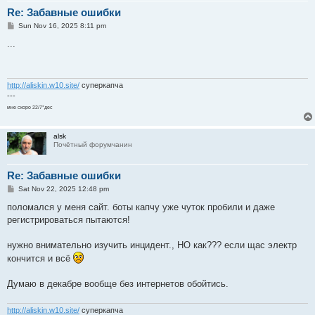
Re: Забавные ошибки
P
Sun Nov 16, 2025 8:11 pm
o
s
...
t
http://aliskin.w10.site/
суперкапча
---
мне скоро 22/7*дес
alsk
Почётный форумчанин
Re: Забавные ошибки
P
Sat Nov 22, 2025 12:48 pm
o
s
поломался у меня сайт. боты капчу уже чуток пробили и даже
t
регистрироваться пытаются!
нужно внимательно изучить инцидент., НО как??? если щас электр
кончится и всё
Думаю в декабре вообще без интернетов обойтись.
http://aliskin.w10.site/
суперкапча