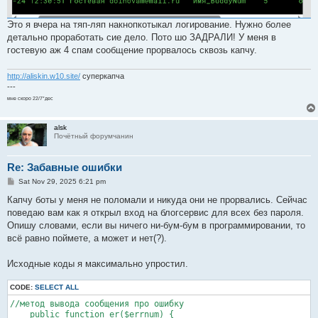
Это я вчера на тяп-ляп накнопкотыкал логирование. Нужно более
детально проработать сие дело. Пото шо ЗАДРАЛИ! У меня в
гостевую аж 4 спам сообщение прорвалось сквозь капчу.
http://aliskin.w10.site/
суперкапча
---
мне скоро 22/7*дес
alsk
Почётный форумчанин
Re: Забавные ошибки
P
Sat Nov 29, 2025 6:21 pm
o
s
Капчу боты у меня не поломали и никуда они не прорвались. Сейчас
t
поведаю вам как я открыл вход на блогсервис для всех без пароля.
Опишу словами, если вы ничего ни-бум-бум в программировании, то
всё равно поймете, а может и нет(?).
Исходные коды я максимально упростил.
CODE:
SELECT ALL
//метод вывода сообщения про ошибку

    public function er($errnum) {
