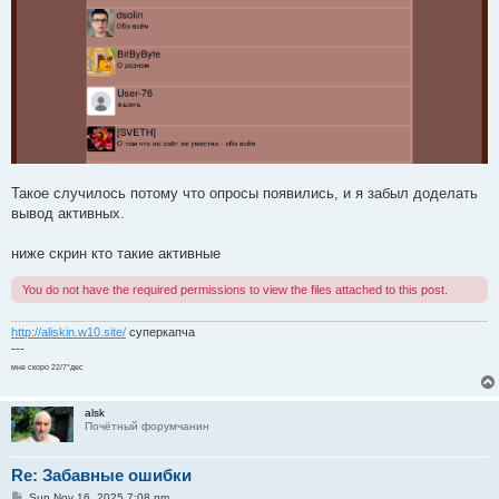
Такое случилось потому что опросы появились, и я забыл доделать
вывод активных.
ниже скрин кто такие активные
You do not have the required permissions to view the files attached to this post.
http://aliskin.w10.site/
суперкапча
---
мне скоро 22/7*дес
alsk
Почётный форумчанин
Re: Забавные ошибки
P
Sun Nov 16, 2025 7:08 pm