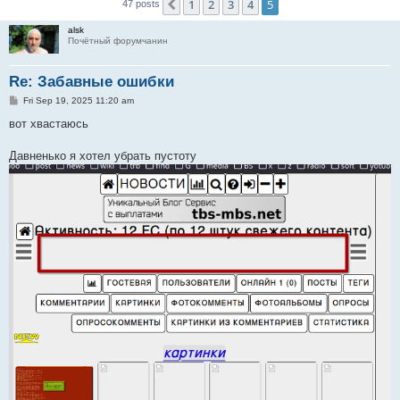
1
2
3
4
5
Previous
47 posts
alsk
Почётный форумчанин
Re: Забавные ошибки
P
Fri Sep 19, 2025 11:20 am
o
s
вот хвастаюсь
t
Давненько я хотел убрать пустоту