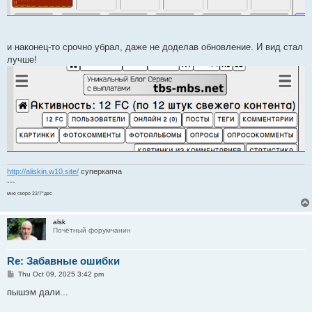
и наконец-то срочно убрал, даже не доделав обновление. И вид стал
лучше!
http://aliskin.w10.site/
суперкапча
---
мне скоро 22/7*дес
alsk
Почётный форумчанин
Re: Забавные ошибки
P
Thu Oct 09, 2025 3:42 pm
o
s
пышэм дали...
t