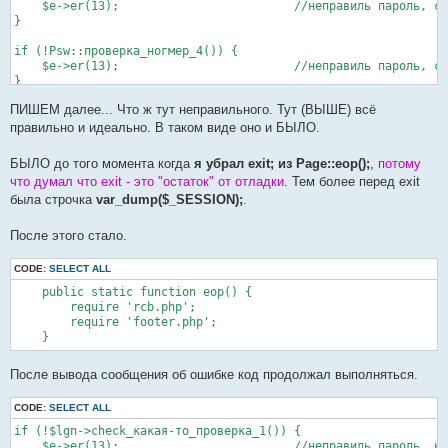
    $e->er(13);				//неправиль пароль, стоп

}

if (!Psw::проверка_ногмер_4()) {

    $e->er(13);				//неправиль пароль, стоп

}

ПИШЕМ далее... Что ж тут неправильного. Тут (ВЫШЕ) всё
UserProfile::load_user_profile($lgn->uid);	//загрука профиля

UserSession::upd_sess_in_login_process();

правильно и идеально. В таком виде оно и БЫЛО.
БЫЛО до того момента когда
я убрал exit; из Page::eop();
,
потому
что думал что exit - это "остаток" от отладки
. Тем более перед exit
была строчка
var_dump($_SESSION);
.
После этого стало.
CODE:
SELECT ALL
    public static function eop() {

        require 'rcb.php';

        require 'footer.php';

После вывода сообщения об ошибке код продолжал выполняться.
CODE:
SELECT ALL
if (!$lgn->check_какая-то_проверка_1()) {      

    $e->er(13);				//неправиль пароль, но код дальше исполнялся
