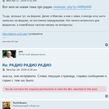
P
Mon Apr 27, 2026 4:52 pm
o
s
Вот моя не новая тема про радио
viewtopic.php?p=948#p948
t
Та да, затишье тут, на форуме. Денис и Максим, и еже с ними, я иногда хочу шото
написать на форуме, но постоянно передумываю. Нет ничего интресного для
форумчан, а плавлЁнные тапочки никому не интересны.
http://aliskin.w10.site/
суперкапча
---
мне скоро 22/7*дес
alsk
Почётный форумчанин
Re: РАДИО РАДИО РАДИО
P
Wed Apr 29, 2026 8:26 pm
o
s
аха-ха, они исправили. Слева текущая страница, справа сообщение и
t
скрин с тем шо было.
You do not have the required permissions to view the files attached to this post.
TermVibrator
Набирающий обороты