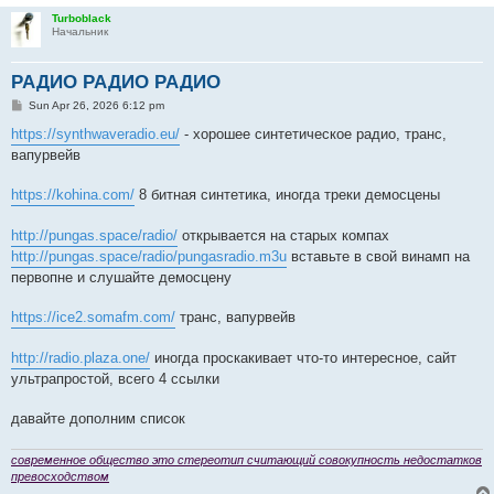
Turboblack
Начальник
РАДИО РАДИО РАДИО
P
Sun Apr 26, 2026 6:12 pm
o
s
https://synthwaveradio.eu/
- хорошее синтетическое радио, транс,
t
вапурвейв
https://kohina.com/
8 битная синтетика, иногда треки демосцены
http://pungas.space/radio/
открывается на старых компах
http://pungas.space/radio/pungasradio.m3u
вставьте в свой винамп на
первопне и слушайте демосцену
https://ice2.somafm.com/
транс, вапурвейв
http://radio.plaza.one/
иногда проскакивает что-то интересное, сайт
ультрапростой, всего 4 ссылки
давайте дополним список
современное общество это стереотип считающий совокупность недостатков
превосходством