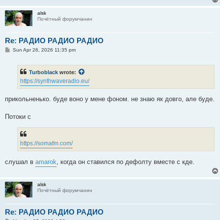
alsk
Почётный форумчанин
Re: РАДИО РАДИО РАДИО
P
Sun Apr 26, 2026 11:35 pm
o
s
t
Turboblack
wrote:
https://synthwaveradio.eu/
прикольненько. буде воно у мене фоном. не знаю як довго, але буде.
Потоки с
https://somafm.com/
слушал в
amarok
, когда он ставился по дефолту вместе с кде.
alsk
Почётный форумчанин
Re: РАДИО РАДИО РАДИО