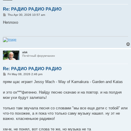
Re: РАДИО РАДИО РАДИО
P
Thu Apr 30, 2026 10:57 am
o
s
Неплохо
t
alsk
Почётный форумчанин
Re: РАДИО РАДИО РАДИО
P
Fri May 08, 2026 2:46 pm
o
s
прям щас играет Jessy Mach - Way of Kamakura - Garden and Katas
t
и это ох***фигенно. Найду песню скачаю и на повтор. и на полдня
мои ухи будут залипать!
только там звучала песня со словами "мы все еще дети с тобой" или
что-то похожее, а я пока что только саму музыку нашел. ну эт не
важно. класненькое радивко!
хм-м, не понял, вот слова те же, но музыка не та