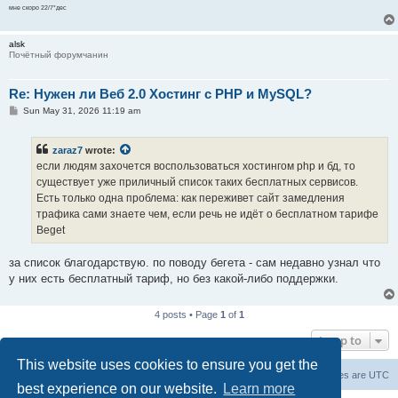
мне скоро 22/7*дес
alsk
Почётный форумчанин
Re: Нужен ли Веб 2.0 Хостинг с PHP и MySQL?
P
Sun May 31, 2026 11:19 am
o
s
t
zaraz7
wrote:
если людям захочется воспользоваться хостингом php и бд, то
существует уже приличный список таких бесплатных сервисов.
Есть только одна проблема: как переживет сайт замедления
трафика сами знаете чем, если речь не идёт о бесплатном тарифе
Beget
за список благодарствую. по поводу бегета - сам недавно узнал что
у них есть бесплатный тариф, но без какой-либо поддержки.
4 posts • Page
1
of
1
Jump to
This website uses cookies to ensure you get the
Board index
Contact us
All times are
UTC
best experience on our website.
Learn more