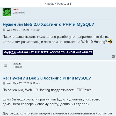
4 posts • Page
1
of
1
mak
Директор
Нужен ли Веб 2.0 Хостинг с PHP и MySQL?
P
Wed May 27, 2026 7:31 am
o
s
Пишите ваши мысли, желательно развёрнуто, например, что бы вы
t
хотели там разместить, и чего вам не хватает на Web1.0 Hosting?
zaraz7
Писака
Re: Нужен ли Веб 2.0 Хостинг с PHP и MySQL?
P
Wed May 27, 2026 9:11 am
o
s
По описанию, Web 1.0 Hosting поддерживает L2TP/ipsec.
t
Если бы люди хотели привинтить БД или динамику из своего
домашнего сервера к своему сайту, давно бы сделали.
Другое дело, что если людям захочется воспользоваться хостингом