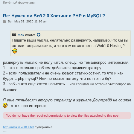
Почётный форумчанин
Re: Нужен ли Веб 2.0 Хостинг с PHP и MySQL?
P
Sun May 31, 2026 11:16 am
o
s
t
mak
wrote:
Пишите ваши мысли, желательно развёрнуто, например, что бы вы
хотели там разместить, и чего вам не хватает на Web1.0 Hosting?
развернуть мыслю не получится, спешу. но тема\вопрос интересная.
1 - это ж сколько проблем добавится администратору.
2 - если пользователи не очень юзают статикхостинг, то что и как
будет с php mysql? Или не юзают потому что нет пхп и бд?
3 - забыл что еще хотел написать...
или специально оставил этот вопрос на
будущее.
---
Я еще пятьдесят вторую страницу в журнале Доунгрейд не осилил
- это я про интервью .
You do not have the required permissions to view the files attached to this post.
http://aliskin.w10.site/
суперкапча
---