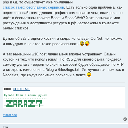
php и бд, то существует уже приличный
список таких бесплатных сервисов
. Есть только одна проблема: как
переживет сайт замедления трафика сами знаете чем, если речь не
идёт о бесплатном тарифе Beget и SpaceWeb? Хотя возможно мои
рассуждения о доступности ресурса в рф бестолковы в контексте
белых списков.
Думал об s2s с одного хостинга сюда, используя OurNet, но похоже
я намудрил и не стал такое реализовывать
А так нынешний w10.host лично меня вполне устраивает. Самый
крутой из тех, что использовал. Но RSS для своего сайта придется
самому делать - вероятно скрипт, который будет обращаться по FTP
и смотреть изменения в /blog и /files/logs.txt. Уж лучше так, чем как в
Neocities, где будут палиться посхалки в ленте
CODE:
SELECT ALL
Судьба Сети в ваших руках

-------------------------

─▀▀█▀▐▀▌█▀▌▐▀▌▀▀█▀▐▀▀█─

mirror site
alsk