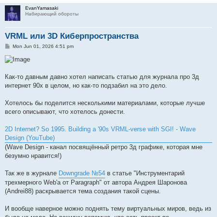
EvanYamasaki
Набирающий обороты
VRML или 3D Киберпространства
P
Mon Jun 01, 2026 4:51 pm
o
s
t
Как-то давным давно хотел написать статью для журнала про 3д
интернет 90х в целом, но как-то подзабил на это дело.
Хотелось бы поделится несколькими материалами, которые лучше
всего описывают, что хотелось донести.
2D Internet? So 1995. Building a '90s VRML-verse with SGI! - Wave
Design (YouTube)
(Wave Design - канал посвящённый ретро 3д графике, которая мне
безумно нравится!)
Так же в журнале
Downgrade №54
в статье "Инструментарий
трехмерного Web'а от Paragraph" от автора Андрея Шаронова
(Andrei88) раскрывается тема создания такой сцены.
И вообще наверное можно поднять тему виртуальных миров, ведь из