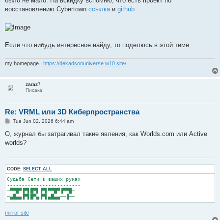
было не мало. На вскидку вспомню, что есть проект по
восстановлению Cybertown
ссылка
и
github
Если что нибудь интересное найду, то поделюсь в этой теме
my homepage :
https://dekadsonuniverse.w10.site/
zaraz7
Писака
Re: VRML или 3D Киберпространства
P
Tue Jun 02, 2026 6:44 am
o
s
О, журнал бы затрагивал такие явления, как Worlds.com или Active
t
worlds?
CODE:
SELECT ALL
Судьба Сети в ваших руках

-------------------------

─▀▀█▀▐▀▌█▀▌▐▀▌▀▀█▀▐▀▀█─

mirror site