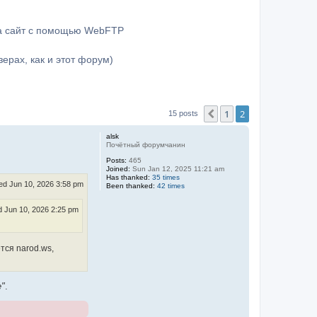
на сайт с помощью WebFTP
ерах, как и этот форум)
1
2
Previous
15 posts
alsk
Почётный форумчанин
Posts:
465
Joined:
Sun Jan 12, 2025 11:21 am
Has thanked:
35 times
d Jun 10, 2026 3:58 pm
Been thanked:
42 times
 Jun 10, 2026 2:25 pm
тся narod.ws,
е"
.