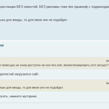
радиостанции БЕЗ новостей, БЕЗ рекламы тоже без прыжкоф с подвыпод
лько для винды, то для меня оно не подойдет.
но
We
 я прям щас не знаю доступно ли оно без нпв. Зачем блокировать этот ресурс?
релестей загрузился сайт.
We
лько для винды, то для меня оно не подойдет.
осить, намного муторнее.