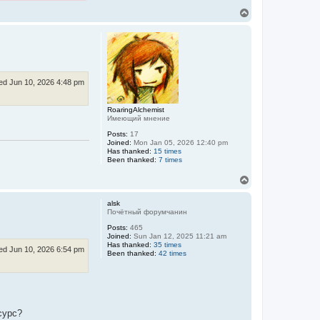
T
o
p
d Jun 10, 2026 4:48 pm
RoaringAlchemist
Имеющий мнение
Posts:
17
Joined:
Mon Jan 05, 2026 12:40 pm
Has thanked:
15 times
Been thanked:
7 times
T
o
p
alsk
Почётный форумчанин
Posts:
465
Joined:
Sun Jan 12, 2025 11:21 am
Has thanked:
35 times
d Jun 10, 2026 6:54 pm
Been thanked:
42 times
сурс?