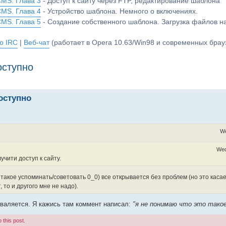
CMS. Глава 3
- Доступ к сайту через FTP, редактирование шаблона
CMS. Глава 4
- Устройство шаблона. Немного о включениях.
CMS. Глава 5
- Создание собственного шаблона. Загрузка файлов 
о IRC
|
Веб-чат
(работает в Opera 10.63/Win98 и современных брауз
оступно
доступно
We
Wed
учити доступ к сайту.
 такое успоминать/советовать 0_0) все открывается без проблем (но это касае
, то и другого мне не надо).
е валяется. Я кажись там коммент написал:
"я не понимаю что это тако
 this post.