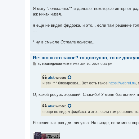
Я могу "
понестись
"* и дальше: некоторые интернет-
аж никак низзя.
я еще не видел фидбэка. и это... если там решение то
---
* ну в смысле
Остапа понесло...
Re: шо ж это такое? то доступно, то не доступ
P
by
RoaringAlchemist
»
Wed Jun 10, 2026 9:34 pm
o
s
t
alsk
wrote:
и эти *** блокировки... Вот есть такое
https://webref.ru/
,
О, какой ресурс хороший! Спасибо! У меня без всяких п
alsk
wrote:
я еще не видел фидбэка. и это... если там решение то
Решение как раз для линукса. На винде, если меня спр