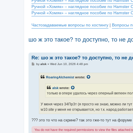
Ручной «Хомяк» – наглядное пособие по Hamster 
Ручной «Хомяк» – наглядное пособие по Hamster 
Ручной «Хомяк» – наглядное пособие по Hamster 
Частозадаваемые вопросы по хостингу
|
Вопросы п
шо ж это такое? то доступно, то не д
Re: шо ж это такое? то доступно, то не 
P
by
alsk
»
Wed Jun 10, 2026 4:48 pm
o
s
t
RoaringAlchemist
wrote:
alsk
wrote:
только в опере удалось через оперный вепеен пол
У меня через 34Пр3т (я просто не знаю, можно ли тут
w10.site у меня не открывается, но т.к. народ работает
??? это то что на скрине? так это гже-то тут на форум
You do not have the required permissions to view the files attached to