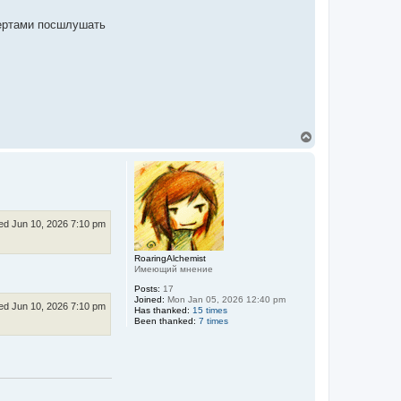
вертами посшлушать
T
o
p
d Jun 10, 2026 7:10 pm
RoaringAlchemist
Имеющий мнение
Posts:
17
Joined:
Mon Jan 05, 2026 12:40 pm
d Jun 10, 2026 7:10 pm
Has thanked:
15 times
Been thanked:
7 times