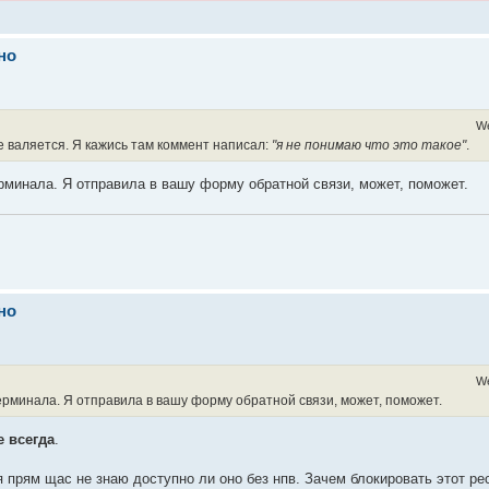
но
We
ме валяется. Я кажись там коммент написал:
"я не понимаю что это такое"
.
ерминала. Я отправила в вашу форму обратной связи, может, поможет.
но
We
терминала. Я отправила в вашу форму обратной связи, может, поможет.
е всегда
.
 я прям щас не знаю доступно ли оно без нпв. Зачем блокировать этот ре