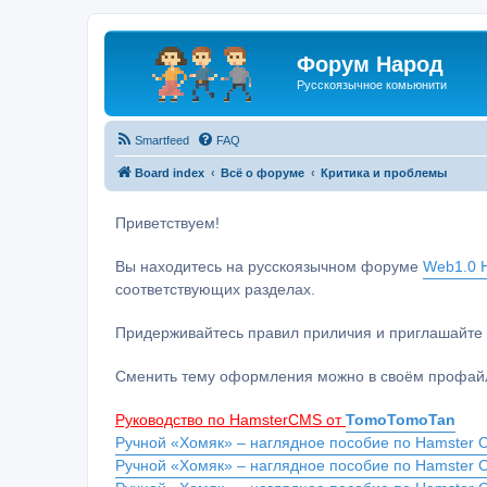
Форум Народ
Русскоязычное комьюнити
Smartfeed
FAQ
Board index
Всё о форуме
Критика и проблемы
Приветствуем!
Вы находитесь на русскоязычном форуме
Web1.0 H
соответствующих разделах.
Придерживайтесь правил приличия и приглашайте 
Сменить тему оформления можно в своём профайл
Руководство по HamsterCMS от
TomoTomoTan
Ручной «Хомяк» – наглядное пособие по Hamster C
Ручной «Хомяк» – наглядное пособие по Hamster 