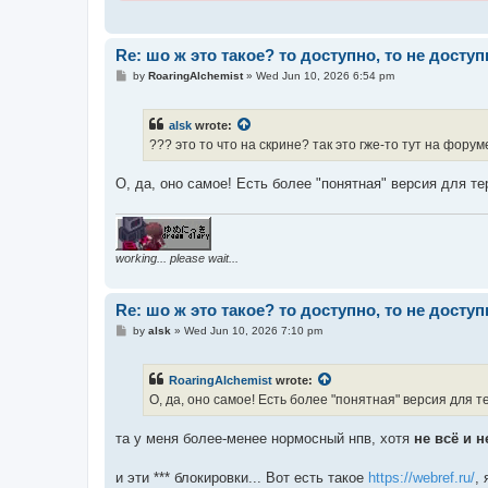
Re: шо ж это такое? то доступно, то не доступ
P
by
RoaringAlchemist
»
Wed Jun 10, 2026 6:54 pm
o
s
t
alsk
wrote:
??? это то что на скрине? так это гже-то тут на фору
О, да, оно самое! Есть более "понятная" версия для т
working... please wait...
Re: шо ж это такое? то доступно, то не доступ
P
by
alsk
»
Wed Jun 10, 2026 7:10 pm
o
s
t
RoaringAlchemist
wrote:
О, да, оно самое! Есть более "понятная" версия для 
та у меня более-менее нормосный нпв, хотя
не всё и н
и эти *** блокировки... Вот есть такое
https://webref.ru/
,