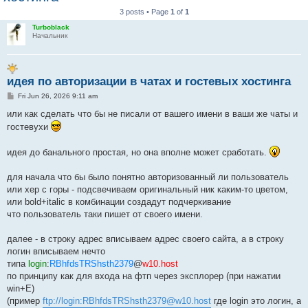
3 posts • Page
1
of
1
Turboblack
Начальник
идея по авторизации в чатах и гостевых хостинга
P
Fri Jun 26, 2026 9:11 am
o
s
или как сделать что бы не писали от вашего имени в ваши же чаты и
t
гостевухи
идея до банального простая, но она вполне может сработать.
для начала что бы было понятно авторизованный ли пользователь
или хер с горы - подсвечиваем оригинальный ник каким-то цветом,
или bold+italic в комбинации создадут подчеркивание
что пользователь таки пишет от своего имени.
далее - в строку адрес вписываем адрес своего сайта, а в строку
логин вписываем нечто
типа
login
:
RBhfdsTRShsth2379
@
w10.host
по принципу как для входа на фтп через эксплорер (при нажатии
win+E)
(пример
ftp://login:RBhfdsTRShsth2379@w10.host
где login это логин, а