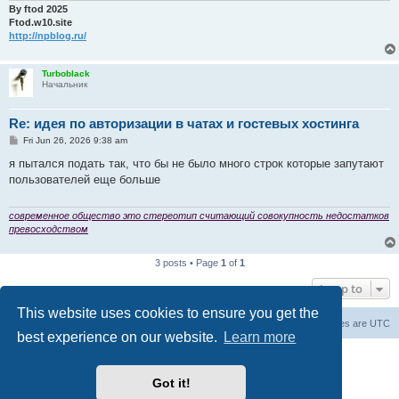
By ftod 2025
Ftod.w10.site
http://npblog.ru/
Turboblack
Начальник
Re: идея по авторизации в чатах и гостевых хостинга
P
Fri Jun 26, 2026 9:38 am
o
s
я пытался подать так, что бы не было много строк которые запутают
t
пользователей еще больше
современное общество это стереотип считающий совокупность недостатков
превосходством
3 posts • Page
1
of
1
Jump to
This website uses cookies to ensure you get the
Board index
Contact us
All times are
UTC
best experience on our website.
Learn more
Powered by
phpBB
® Forum Software © phpBB Limited
© 2026
Форум Народ
· All rights reserved
Got it!